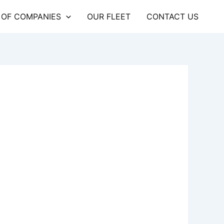
 OF COMPANIES
OUR FLEET
CONTACT US