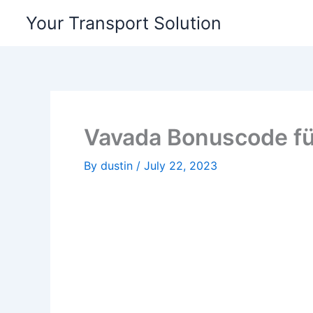
Skip
Your Transport Solution
to
content
Vavada Bonuscode für
By
dustin
/
July 22, 2023