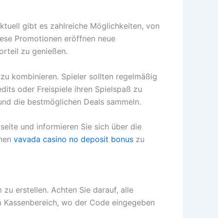
Aktuell gibt es zahlreiche Möglichkeiten, von
Diese Promotionen eröffnen neue
rteil zu genießen.
 zu kombinieren. Spieler sollten regelmäßig
its oder Freispiele ihren Spielspaß zu
 und die bestmöglichen Deals sammeln.
eite und informieren Sie sich über die
inen
vavada casino no deposit bonus
zu
zu erstellen. Achten Sie darauf, alle
 im Kassenbereich, wo der Code eingegeben