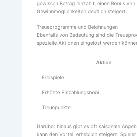
gewissen Betrag einzahlt, einen Bonus von 
Gewinnmöglichkeiten deutlich steigert.
Treueprogramme und Belohnungen
Ebenfalls von Bedeutung sind die Treuepro
spezielle Aktionen eingelöst werden können
Aktion
Freispiele
Erhöhte Einzahlungsboni
Treuepunkte
Darüber hinaus gibt es oft saisonale Angebo
kann den Vorteil erheblich steigern. Spie