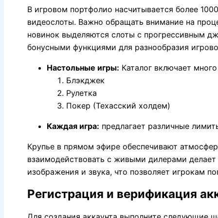
В игровом портфолио насчитывается более 1000
видеослоты. Важно обращать внимание на проце
новинок выделяются слоты с прогрессивным дж
бонусными функциями для разнообразия игрово
Настольные игры:
Каталог включает много 
Блэкджек
Рулетка
Покер (Техасский холдем)
Каждая игра:
предлагает различные лимиты 
Крупье в прямом эфире обеспечивают атмосферу
взаимодействовать с живыми дилерами делает 
изображения и звука, что позволяет игрокам п
Регистрация и верификация ак
Для создания аккаунта выполните следующие ша