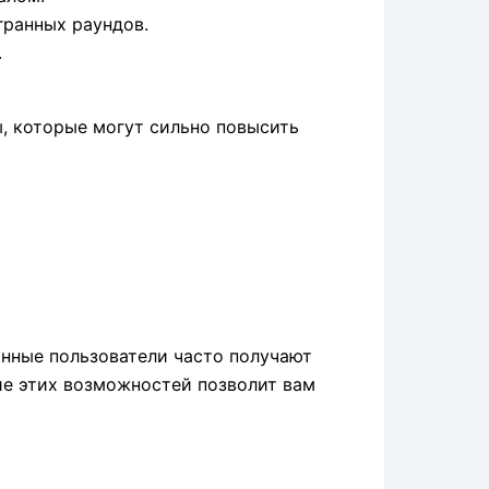
гранных раундов.
.
, которые могут сильно повысить
янные пользователи часто получают
ие этих возможностей позволит вам