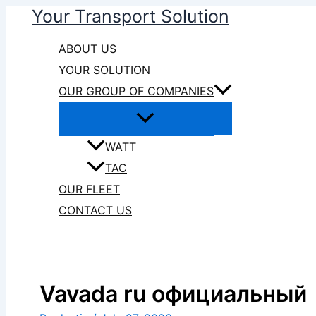
Your Transport Solution
Skip
to
ABOUT US
content
YOUR SOLUTION
OUR GROUP OF COMPANIES
WATT
TAC
OUR FLEET
CONTACT US
Vavada ru официальный