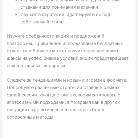
ставками для понимания механики.
Изучайте стратегии, адаптируйте их под
собственный стиль.
Изучите особенности акций и предложений
платформы. Правильное использование бесплатных
ставок или бонусов может значительно увеличить
шансы на успех. Знание условий акций предотвращает
нежелательные сюрпризы.
Следите за тенденциями и новыми играми в формате.
Попробуйте различные стратегии ставок в рамках
одной сессии. Иногда стоит экспериментировать с
агрессивными подходами, в то время как в других
ситуациях эффективнее использовать более
осторожные методы.