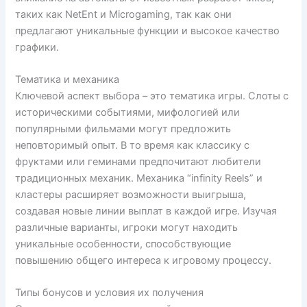
таких как NetEnt и Microgaming, так как они
предлагают уникальные функции и высокое качество
графики.
Тематика и механика
Ключевой аспект выбора – это тематика игры. Слоты с
историческими событиями, мифологией или
популярными фильмами могут предложить
неповторимый опыт. В то время как классику с
фруктами или геминами предпочитают любители
традиционных механик. Механика “іnfinity Reels” и
кластеры расширяет возможности выигрыша,
создавая новые линии выплат в каждой игре. Изучая
различные варианты, игроки могут находить
уникальные особенности, способствующие
повышению общего интереса к игровому процессу.
Типы бонусов и условия их получения