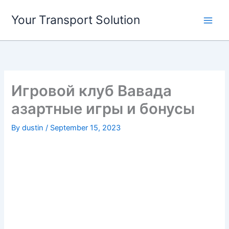
Skip
Your Transport Solution
to
content
Игровой клуб Вавада
азартные игры и бонусы
By
dustin
/
September 15, 2023