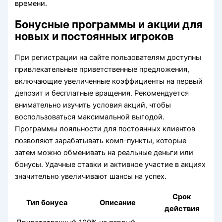
времени.
Бонусные программы и акции для
новых и постоянных игроков
При регистрации на сайте пользователям доступны
привлекательные приветственные предложения,
включающие увеличенные коэффициенты на первый
депозит и бесплатные вращения. Рекомендуется
внимательно изучить условия акций, чтобы
воспользоваться максимальной выгодой.
Программы лояльности для постоянных клиентов
позволяют зарабатывать комп-пункты, которые
затем можно обменивать на реальные деньги или
бонусы. Удачные ставки и активное участие в акциях
значительно увеличивают шансы на успех.
Срок
Тип бонуса
Описание
действия