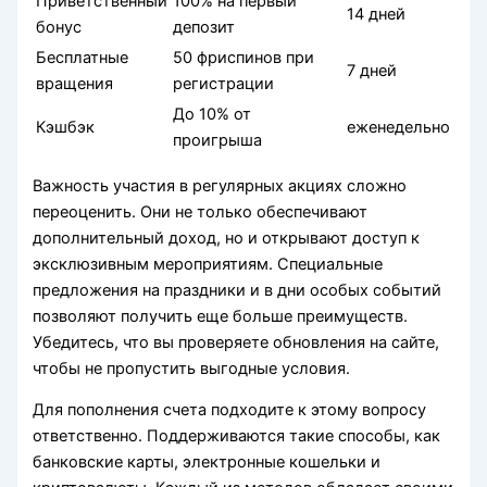
Приветственный
100% на первый
14 дней
бонус
депозит
Бесплатные
50 фриспинов при
7 дней
вращения
регистрации
До 10% от
Кэшбэк
еженедельно
проигрыша
Важность участия в регулярных акциях сложно
переоценить. Они не только обеспечивают
дополнительный доход, но и открывают доступ к
эксклюзивным мероприятиям. Специальные
предложения на праздники и в дни особых событий
позволяют получить еще больше преимуществ.
Убедитесь, что вы проверяете обновления на сайте,
чтобы не пропустить выгодные условия.
Для пополнения счета подходите к этому вопросу
ответственно. Поддерживаются такие способы, как
банковские карты, электронные кошельки и