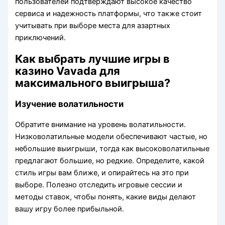
пользователей подтверждают высокое качество
сервиса и надежность платформы, что также стоит
учитывать при выборе места для азартных
приключений.
Как выбрать лучшие игры в
казино Vavada для
максимального выигрыша?
Изучение волатильности
Обратите внимание на уровень волатильности.
Низковолатильные модели обеспечивают частые, но
небольшие выигрыши, тогда как высоковолатильные
предлагают большие, но редкие. Определите, какой
стиль игры вам ближе, и опирайтесь на это при
выборе. Полезно отследить игровые сессии и
методы ставок, чтобы понять, какие виды делают
вашу игру более прибыльной.