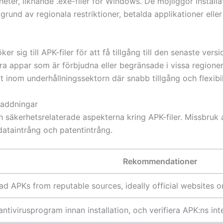
enheter, liknande .exe-filer för Windows. De möjliggör instal
grund av regionala restriktioner, betalda applikationer eller
r sig till APK-filer för att få tillgång till den senaste vers
ra appar som är förbjudna eller begränsade i vissa regioner. 
 inom underhållningssektorn där snabb tillgång och flexibi
laddningar
h säkerhetsrelaterade aspekterna kring APK-filer. Missbruk a
ataintrång och patentintrång.
Rekommendationer
 APKs from reputable sources, ideally official websites o
ntivirusprogram innan installation, och verifiera APK:ns inte