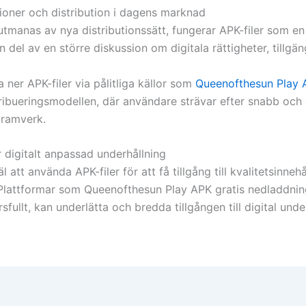
ioner och distribution i dagens marknad
t utmanas av nya distributionssätt, fungerar APK-filer som 
en del av en större diskussion om digitala rättigheter, till
 ner APK-filer via pålitliga källor som
Queenofthesun Play 
bueringsmodellen, där användare strävar efter snabb och enk
 ramverk.
 digitalt anpassad underhållning
 att använda APK-filer för att få tillgång till kvalitetsinne
lattformar som Queenofthesun Play APK gratis nedladdning 
fullt, kan underlätta och bredda tillgången till digital unde