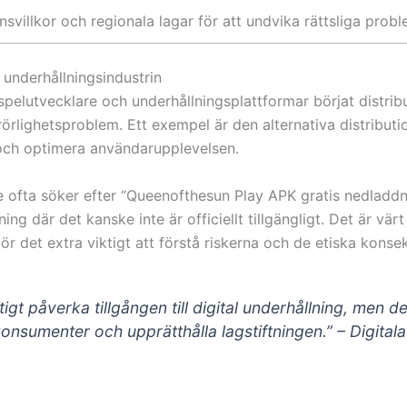
nsvillkor och regionala lagar för att undvika rättsliga probl
underhållningsindustrin
spelutvecklare och underhållningsplattformar börjat distribu
örlighetsproblem. Ett exempel är den alternativa distributi
 och optimera användarupplevelsen.
re ofta söker efter “Queenofthesun Play APK gratis nedladd
llning där det kanske inte är officiellt tillgängligt. Det är v
 gör det extra viktigt att förstå riskerna och de etiska kons
tigt påverka tillgången till digital underhållning, men de
konsumenter och upprätthålla lagstiftningen.” – Digital