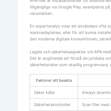
APK-filer är installationsfiler för Android-
tillgängliga via Google Play, exempelvis på 
varumärken.
En expertanalys visar att användare ofta söke
marknadsplatser, eller för att kunna installe
den moderna digitala konsumtionen, särskilt
Legala och säkerhetsaspekter vid APK-ned
Det är avgörande att förstå de juridiska oc
säkerhetsrisker som skadlig programvara, d
Faktorer att beakta
Säker källa
Always download
Säkerhetskontroller
Scan filer med a