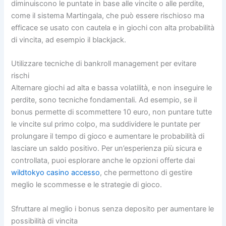
diminuiscono le puntate in base alle vincite o alle perdite,
come il sistema Martingala, che può essere rischioso ma
efficace se usato con cautela e in giochi con alta probabilità
di vincita, ad esempio il blackjack.
Utilizzare tecniche di bankroll management per evitare
rischi
Alternare giochi ad alta e bassa volatilità, e non inseguire le
perdite, sono tecniche fondamentali. Ad esempio, se il
bonus permette di scommettere 10 euro, non puntare tutte
le vincite sul primo colpo, ma suddividere le puntate per
prolungare il tempo di gioco e aumentare le probabilità di
lasciare un saldo positivo. Per un’esperienza più sicura e
controllata, puoi esplorare anche le opzioni offerte dai
wildtokyo casino accesso
, che permettono di gestire
meglio le scommesse e le strategie di gioco.
Sfruttare al meglio i bonus senza deposito per aumentare le
possibilità di vincita