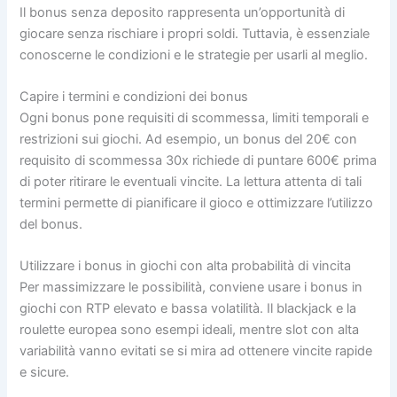
Il bonus senza deposito rappresenta un’opportunità di
giocare senza rischiare i propri soldi. Tuttavia, è essenziale
conoscerne le condizioni e le strategie per usarli al meglio.
Capire i termini e condizioni dei bonus
Ogni bonus pone requisiti di scommessa, limiti temporali e
restrizioni sui giochi. Ad esempio, un bonus del 20€ con
requisito di scommessa 30x richiede di puntare 600€ prima
di poter ritirare le eventuali vincite. La lettura attenta di tali
termini permette di pianificare il gioco e ottimizzare l’utilizzo
del bonus.
Utilizzare i bonus in giochi con alta probabilità di vincita
Per massimizzare le possibilità, conviene usare i bonus in
giochi con RTP elevato e bassa volatilità. Il blackjack e la
roulette europea sono esempi ideali, mentre slot con alta
variabilità vanno evitati se si mira ad ottenere vincite rapide
e sicure.