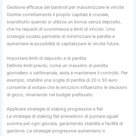
Gestione efficace del bankroll per massimizzare le vincite
Gestire correttamente il proprio capitale è cruciale,
soprattutto quando si utilizza un bonus senza deposito,
che ha requisiti di scommessa e limiti di vincolo. Una
strategia oculata permette di minimizzare le perdite e
aumentare le possibilità di capitalizzare le vincite future.
Impostare limiti di deposito e di perdita
Definire limiti precisi, come un massimo di perdita
giornaliero o settimanale, aiuta a mantenere il controllo. Per
esempio, stabilire una soglia di perdita di 20 o 50 euro
consente di evitare che le emozioni influenzino le decisioni
di gioco, rimanendo nel budget prefissato.
Applicare strategie di staking progressive e flat
Le strategie di staking flat prevedono di puntare uguali
somme per ogni giocata, garantendo stabilità e facilità di
gestione. Le strategie progressive aumentano o