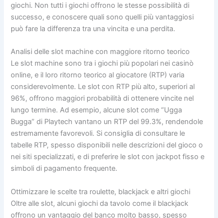
giochi. Non tutti i giochi offrono le stesse possibilità di
successo, e conoscere quali sono quelli più vantaggiosi
può fare la differenza tra una vincita e una perdita.
Analisi delle slot machine con maggiore ritorno teorico
Le slot machine sono tra i giochi più popolari nei casinò
online, e il loro ritorno teorico al giocatore (RTP) varia
considerevolmente. Le slot con RTP più alto, superiori al
96%, offrono maggiori probabilità di ottenere vincite nel
lungo termine. Ad esempio, alcune slot come “Ugga
Bugga” di Playtech vantano un RTP del 99.3%, rendendole
estremamente favorevoli. Si consiglia di consultare le
tabelle RTP, spesso disponibili nelle descrizioni del gioco o
nei siti specializzati, e di preferire le slot con jackpot fisso e
simboli di pagamento frequente.
Ottimizzare le scelte tra roulette, blackjack e altri giochi
Oltre alle slot, alcuni giochi da tavolo come il blackjack
offrono un vantaggio del banco molto basso, spesso