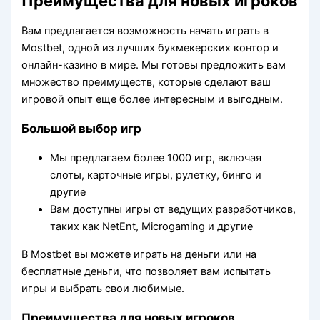
Преимущества для новых игроков
Вам предлагается возможность начать играть в
Mostbet, одной из лучших букмекерских контор и
онлайн-казино в мире. Мы готовы предложить вам
множество преимуществ, которые сделают ваш
игровой опыт еще более интересным и выгодным.
Большой выбор игр
Мы предлагаем более 1000 игр, включая
слоты, карточные игры, рулетку, бинго и
другие
Вам доступны игры от ведущих разработчиков,
таких как NetEnt, Microgaming и другие
В Mostbet вы можете играть на деньги или на
бесплатные деньги, что позволяет вам испытать
игры и выбрать свои любимые.
Преимущества для новых игроков