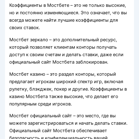
Коэффициенты в Мостбете – это не только высокие,
но и постоянно изменяющиеся. Это означает, что вы
всегда можете найти лучшие коэффициенты для
своих ставок.
Мостбет зеркало – это дополнительный ресурс,
который позволяет клиентам конторы получать
доступ к своим счетам и делать ставки, даже если
официальный сайт Мостбета заблокирован.
Мостбет казино – это раздел конторы, который
предлагает игрокам широкий спектр игр, включая
рулетку, блэкджек, покер и другие. Коэффициенты в
казино Мостбета также высокие, что делает его
популярным среди игроков.
Мостбет официальный сайт – это место, где вы
можете зарегистрироваться и начать делать ставки.
Официальный сайт Мостбета обеспечивает
безопасность и конфиденциальность вашей