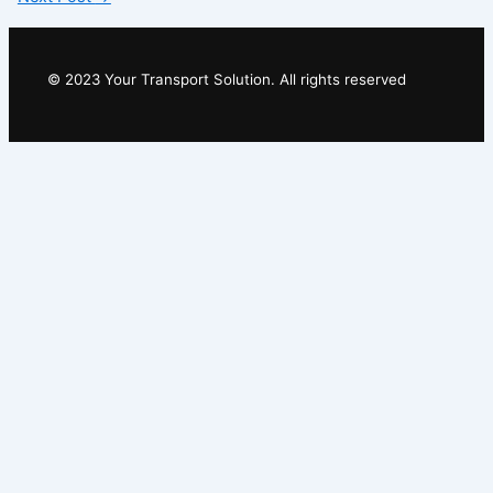
© 2023 Your Transport Solution. All rights reserved