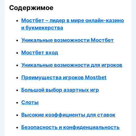
Содержимое
Мостбет – лидер в мире онлайн-казино
и букмекерства
Уникальные возможности Мостбет
Мостбет вход
Уникальные возможности для игроков
Преимущества игроков Mostbet
Большой выбор азартных игр
Слоты
Высокие коэффициенты для ставок
Безопасность и конфиденциальность