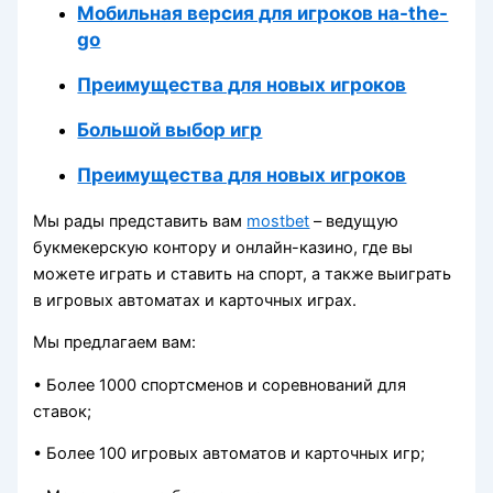
Мобильная версия для игроков на-the-
go
Преимущества для новых игроков
Большой выбор игр
Преимущества для новых игроков
Мы рады представить вам
mostbet
– ведущую
букмекерскую контору и онлайн-казино, где вы
можете играть и ставить на спорт, а также выиграть
в игровых автоматах и карточных играх.
Мы предлагаем вам:
• Более 1000 спортсменов и соревнований для
ставок;
• Более 100 игровых автоматов и карточных игр;