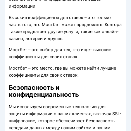
информации.
Высокие коэффициенты для ставок – это только
часть того, что Мостбет может предложить. Контора
также предлагает другие услуги, такие как онлайн-
казино, лотереи и другие.
Мостбет – это выбор для тех, кто ищет высокие
коэффициенты для своих ставок.
Мостбет – это место, где вы можете найти лучшие
коэффициенты для своих ставок.
Безопасность и
конфиденциальность
Мы используем современные технологии для
защиты информации о наших клиентах, включая SSL-
шифрование, которое обеспечивает безопасность
передачи данных между нашим сайтом и вашим