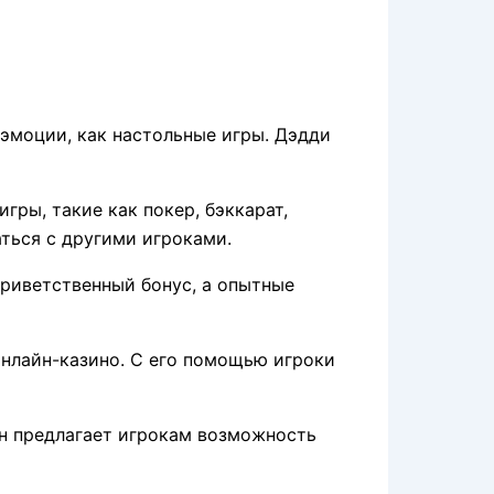
 эмоции, как настольные игры. Дэдди
гры, такие как покер, бэккарат,
аться с другими игроками.
приветственный бонус, а опытные
онлайн-казино. С его помощью игроки
Он предлагает игрокам возможность