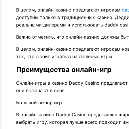
В целом, онлайн-казино предлагают игрокам
da
доступны только в традиционных казино. Дэдди
реальными дилерами и использовать daddy cas
Важно отметить, что онлайн-казино должны быт
В целом, онлайн-казино предлагают игрокам но
тех, кто любит играть в настольные игры.
Преимущества онлайн-игр
Онлайн-игры в казино Daddy Casino предлагают
они включают в себя:
Большой выбор игр
В онлайн-казино Daddy Casino представлен широ
выбрать игру, которая лучше всего подходит им