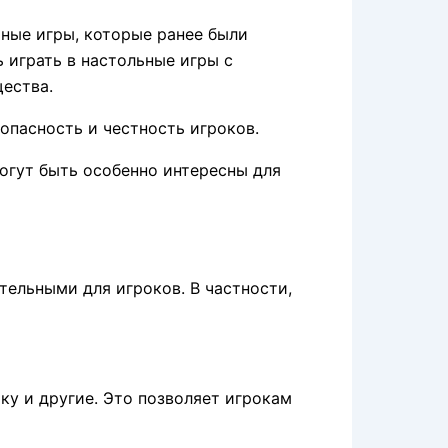
ные игры, которые ранее были
 играть в настольные игры с
ества.
опасность и честность игроков.
огут быть особенно интересны для
тельными для игроков. В частности,
ку и другие. Это позволяет игрокам