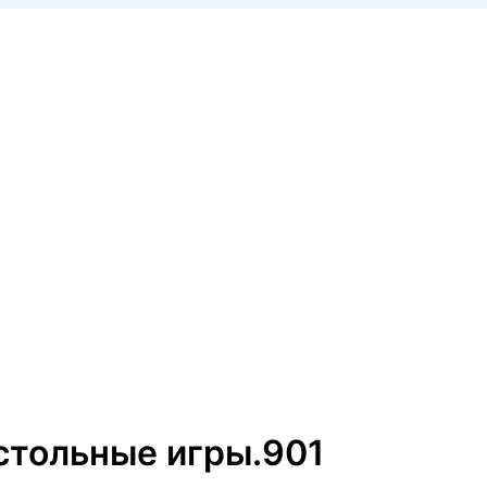
стольные игры.901