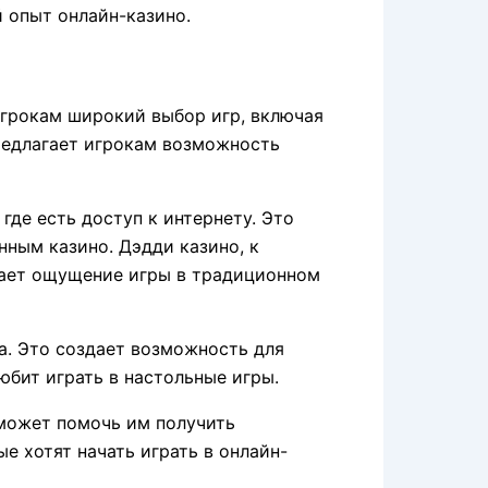
 опыт онлайн-казино.
игрокам широкий выбор игр, включая
предлагает игрокам возможность
где есть доступ к интернету. Это
нным казино. Дэдди казино, к
дает ощущение игры в традиционном
а. Это создает возможность для
юбит играть в настольные игры.
 может помочь им получить
е хотят начать играть в онлайн-