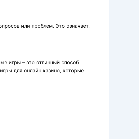
опросов или проблем. Это означает,
ные игры – это отличный способ
игры для онлайн казино, которые