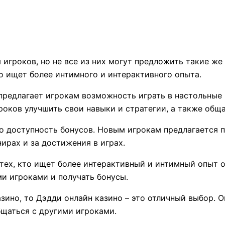
 игроков, но не все из них могут предложить такие же
то ищет более интимного и интерактивного опыта.
предлагает игрокам возможность играть в настольные и
роков улучшить свои навыки и стратегии, а также общ
о доступность бонусов. Новым игрокам предлагается 
нирах и за достижения в играх.
 тех, кто ищет более интерактивный и интимный опыт 
ми игроками и получать бонусы.
азино, то Дэдди онлайн казино – это отличный выбор. 
бщаться с другими игроками.