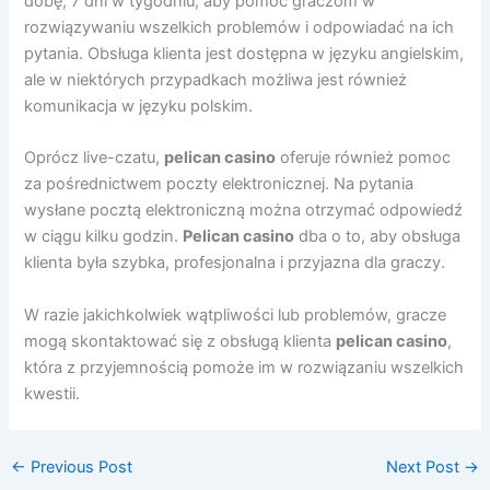
dobę, 7 dni w tygodniu, aby pomóc graczom w
rozwiązywaniu wszelkich problemów i odpowiadać na ich
pytania. Obsługa klienta jest dostępna w języku angielskim,
ale w niektórych przypadkach możliwa jest również
komunikacja w języku polskim.
Oprócz live-czatu,
pelican casino
oferuje również pomoc
za pośrednictwem poczty elektronicznej. Na pytania
wysłane pocztą elektroniczną można otrzymać odpowiedź
w ciągu kilku godzin.
Pelican casino
dba o to, aby obsługa
klienta była szybka, profesjonalna i przyjazna dla graczy.
W razie jakichkolwiek wątpliwości lub problemów, gracze
mogą skontaktować się z obsługą klienta
pelican casino
,
która z przyjemnością pomoże im w rozwiązaniu wszelkich
kwestii.
←
Previous Post
Next Post
→