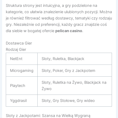
Struktura strony jest intuicyjna, a gry podzielone na
kategorie, co ułatwia znalezienie ulubionych pozycji. Można
je również filtrować według dostawcy, tematyki czy rodzaju
gry. Niezależnie od preferencji, każdy gracz znajdzie coś
dla siebie w bogatej ofercie
pelican casino
.
Dostawca Gier
Rodzaj Gier
NetEnt
Sloty, Ruletka, Blackjack
Microgaming
Sloty, Poker, Gry z Jackpotem
Sloty, Ruletka na Żywo, Blackjack na
Playtech
Żywo
Yggdrasil
Sloty, Gry Stołowe, Gry wideo
Sloty z Jackpotami: Szansa na Wielką Wygraną