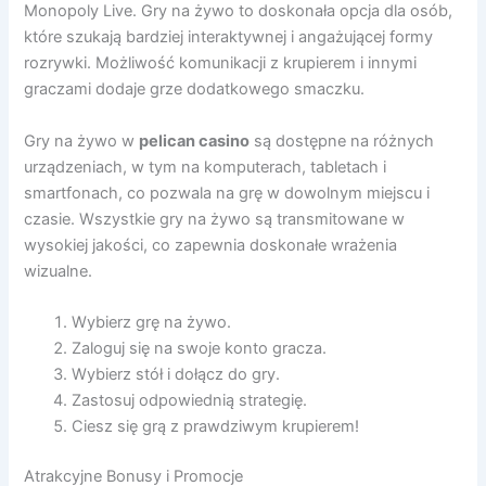
Monopoly Live. Gry na żywo to doskonała opcja dla osób,
które szukają bardziej interaktywnej i angażującej formy
rozrywki. Możliwość komunikacji z krupierem i innymi
graczami dodaje grze dodatkowego smaczku.
Gry na żywo w
pelican casino
są dostępne na różnych
urządzeniach, w tym na komputerach, tabletach i
smartfonach, co pozwala na grę w dowolnym miejscu i
czasie. Wszystkie gry na żywo są transmitowane w
wysokiej jakości, co zapewnia doskonałe wrażenia
wizualne.
Wybierz grę na żywo.
Zaloguj się na swoje konto gracza.
Wybierz stół i dołącz do gry.
Zastosuj odpowiednią strategię.
Ciesz się grą z prawdziwym krupierem!
Atrakcyjne Bonusy i Promocje