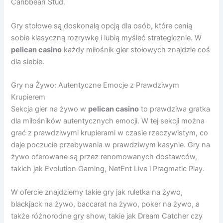
Caribbean Stud.
Gry stołowe są doskonałą opcją dla osób, które cenią
sobie klasyczną rozrywkę i lubią myśleć strategicznie. W
pelican casino
każdy miłośnik gier stołowych znajdzie coś
dla siebie.
Gry na Żywo: Autentyczne Emocje z Prawdziwym
Krupierem
Sekcja gier na żywo w
pelican casino
to prawdziwa gratka
dla miłośników autentycznych emocji. W tej sekcji można
grać z prawdziwymi krupierami w czasie rzeczywistym, co
daje poczucie przebywania w prawdziwym kasynie. Gry na
żywo oferowane są przez renomowanych dostawców,
takich jak Evolution Gaming, NetEnt Live i Pragmatic Play.
W ofercie znajdziemy takie gry jak ruletka na żywo,
blackjack na żywo, baccarat na żywo, poker na żywo, a
także różnorodne gry show, takie jak Dream Catcher czy