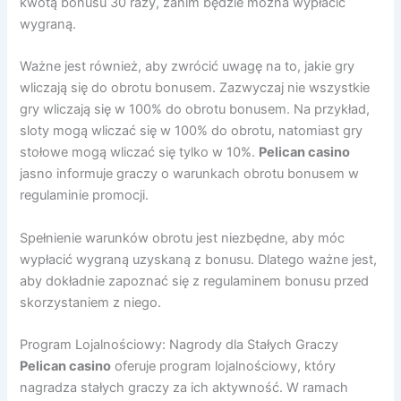
kwotą bonusu 30 razy, zanim będzie można wypłacić
wygraną.
Ważne jest również, aby zwrócić uwagę na to, jakie gry
wliczają się do obrotu bonusem. Zazwyczaj nie wszystkie
gry wliczają się w 100% do obrotu bonusem. Na przykład,
sloty mogą wliczać się w 100% do obrotu, natomiast gry
stołowe mogą wliczać się tylko w 10%.
Pelican casino
jasno informuje graczy o warunkach obrotu bonusem w
regulaminie promocji.
Spełnienie warunków obrotu jest niezbędne, aby móc
wypłacić wygraną uzyskaną z bonusu. Dlatego ważne jest,
aby dokładnie zapoznać się z regulaminem bonusu przed
skorzystaniem z niego.
Program Lojalnościowy: Nagrody dla Stałych Graczy
Pelican casino
oferuje program lojalnościowy, który
nagradza stałych graczy za ich aktywność. W ramach