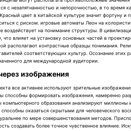
инципы могут располагать противоположные значения 
я с незапятнанностью и непорочностью, в то время ка
Красный цвет в китайской культуре значит фортуну и 
иться с риском. игровые автоматы Леон на колористи
е воздействует на понимание структуры. В цивилизац
, что влияет на установку основных частей в проекти
ой располагают контрастные образцы понимания. Рели
авителей соответствующих культур. Осознание этих р
наченного для международной аудитории.
через изображения
екта все активнее используют зрительные изображени
мы способны формировать изображения, намеренно раз
ы компьютерного образования анализируют миллионы и
 способны оказаться скрытыми для человеческого восп
уральнее по мере совершенствования методов. Приспо
ть создавать более точное чувственное влияние. Иск