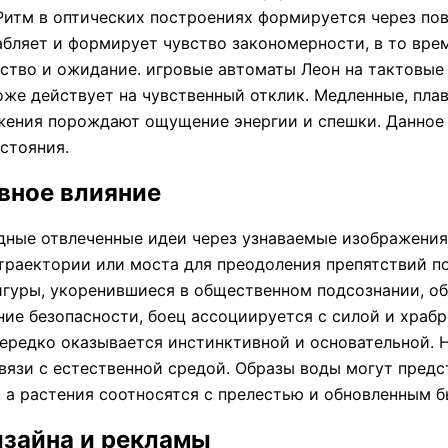
 Ритм в оптических построениях формируется через п
бляет и формирует чувство закономерности, в то вре
тво и ожидание. игровые автоматы Леон на тактовые 
же действует на чувственный отклик. Медленные, пла
ижения порождают ощущение энергии и спешки. Данное 
стояния.
вное влияние
дные отвлеченные идеи через узнаваемые изображения
й траектории или моста для преодоления препятствий 
игуры, укоренившиеся в общественном подсознании, об
е безопасности, боец ассоциируется с силой и храбр
 нередко оказывается инстинктивной и основательной.
язи с естественной средой. Образы воды могут предс
 а растения соотносятся с прелестью и обновленным б
изайна и рекламы