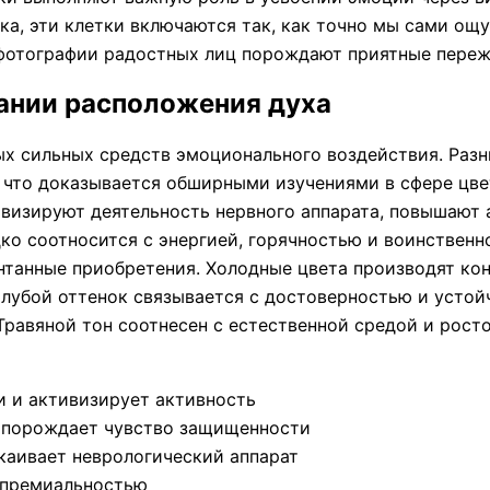
а, эти клетки включаются так, как точно мы сами ощ
 фотографии радостных лиц порождают приятные переж
ании расположения духа
ых сильных средств эмоционального воздействия. Раз
 что доказывается обширными изучениями в сфере цве
ивизируют деятельность нервного аппарата, повышают 
дко соотносится с энергией, горячностью и воинствен
нтанные приобретения. Холодные цвета производят кон
олубой оттенок связывается с достоверностью и устой
равяной тон соотнесен с естественной средой и росто
и и активизирует активность
 порождает чувство защищенности
окаивает неврологический аппарат
 премиальностью