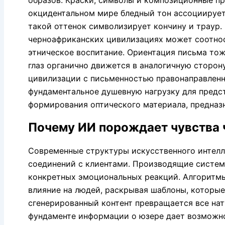
образов. Краски, символы и композиционные пр
окцидентальном мире бледный тон ассоциируетс
такой оттенок символизирует кончину и траур. 
черноафриканских цивилизациях может соотнос
этническое воспитание. Ориентация письма тож
глаз органично движется в аналогичную сторону
цивилизации с письменностью правонаправленн
фундаментальное душевную нагрузку для предст
формирования оптического материала, предназ
Почему ИИ порождает чувства 
Современные структуры искусственного интелл
соединений с клиентами. Производящие систе
конкретных эмоциональных реакций. Алгоритм
влияние на людей, раскрывая шаблоны, которые
сгенерированный контент превращается все нат
фундаменте информации о юзере дает возможнос