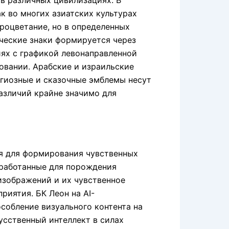
в различных цивилизациях. В
к во многих азиатских культурах
процветание, но в определенных
ческие знаки формируется через
иях с графикой левонаправленной
ровании. Арабские и израильские
гиозные и сказочные эмблемы несут
азличий крайне значимо для
я для формирования чувственных
работанные для порождения
зображений и их чувственное
риятия. БК Леон на AI-
собление визуального контента на
усственный интеллект в силах