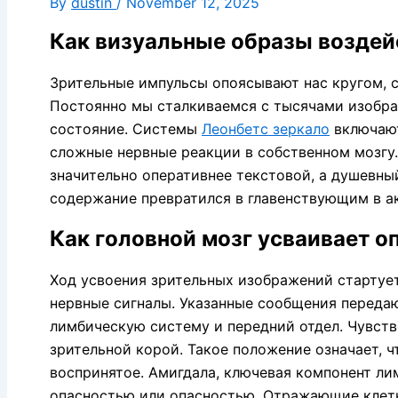
By
dustin
/
November 12, 2025
Как визуальные образы воздей
Зрительные импульсы опоясывают нас кругом, с
Постоянно мы сталкиваемся с тысячами изобра
состояние. Системы
Леонбетс зеркало
включают
сложные нервные реакции в собственном мозгу.
значительно оперативнее текстовой, а душевный
содержание превратился в главенствующим в а
Как головной мозг усваивает о
Ход усвоения зрительных изображений стартует
нервные сигналы. Указанные сообщения передаю
лимбическую систему и передний отдел. Чувств
зрительной корой. Такое положение означает, 
воспринятое. Амигдала, ключевая компонент л
опасностью или опасностью. Отражающие клетк