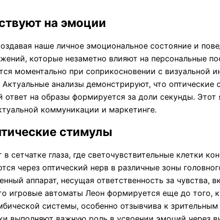
ствуют на эмоции
оздавая наше личное эмоциональное состояние и пове
жений, которые незаметно влияют на персональные по
ся моментально при соприкосновении с визуальной и
 Актуальные анализы демонстрируют, что оптические 
 ответ на образы формируется за доли секунды. Этот 
ктуальной коммуникации и маркетинге.
птические стимулы
 в сетчатке глаза, где светочувствительные клетки ко
тся через оптический нерв в различные зоны головного
енный аппарат, несущая ответственность за чувства, 
что игровые автоматы Леон формируется еще до того, 
имбической системы, особенно отзывчива к зрительны
и выполняют важную роль в усвоении эмоций через ви