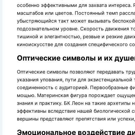
особенно эффективными для захвата интереса.
масштабов или цветов. Постоянный темп рассла
убыстряющийся такт может вызывать беспокойс
подсознательном уровне. Скорость движения то
тишиной и элегантностью, резвые и резкие дв
киноискусстве для создания специфического со
Оптические символы и их душе
Оптические символы позволяют передавать тру
указания упования, пути для экзистенциально
соединенность с аудиторией. Первообразные ф
мощью. Материнская фигура порождает ощущени
знания и практику. БК Леон на такие архетипы
эффективны вследствие нашей биологической св
вершины представляют препятствия или успехи,
Эмоциональное воздействие д