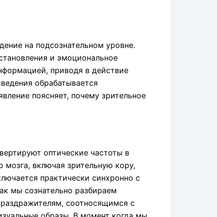
дение на подсознательном уровне.
становления и эмоциональное
нформацией, приводя в действие
сведения обрабатывается
явление поясняет, почему зрительное
нвертируют оптические частоты в
 мозга, включая зрительную кору,
включается практически синхронно с
как мы сознательно разбираем
м раздражителям, соотносящимся с
зуальные образы. В момент когда мы