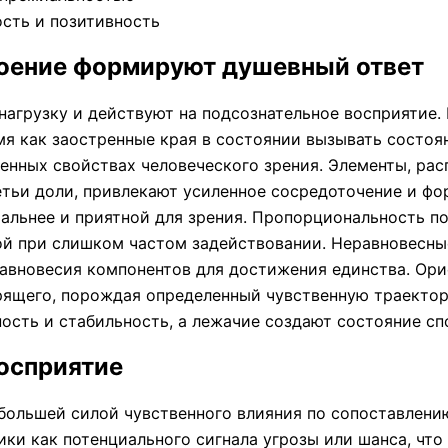
сть и позитивность
роение формируют душевный ответ
нагрузку и действуют на подсознательное восприятие.
мя как заостренные края в состоянии вызывать состоя
енных свойствах человеческого зрения. Элементы, ра
етьи доли, привлекают усиленное сосредоточение и ф
ральнее и приятной для зрения. Пропорциональность 
ой при слишком частом задействовании. Неравновесны
 равновесия компонентов для достижения единства. Ор
рящего, порождая определенный чувственную траектор
ость и стабильность, а лежачие создают состояние сп
восприятие
большей силой чувственного влияния по сопоставлени
ки как потенциального сигнала угрозы или шанса, чт