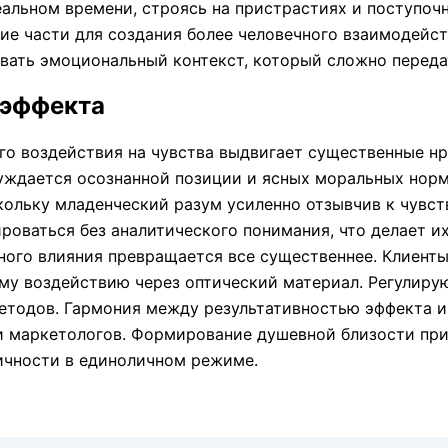
альном времени, строясь на пристрастиях и поступоч
ие части для создания более человечного взаимодейс
вать эмоциональный контекст, который сложно переда
 эффекта
о воздействия на чувства выдвигает существенные нр
уждается осознанной позиции и ясных моральных норм.
кольку младенческий разум усиленно отзывчив к чувс
роваться без аналитического понимания, что делает 
ного влияния превращается все существеннее. Клиенты 
му воздействию через оптический материал. Регулиру
етодов. Гармония между результативностью эффекта и
и маркетологов. Формирование душевной близости при
ичности в единоличном режиме.