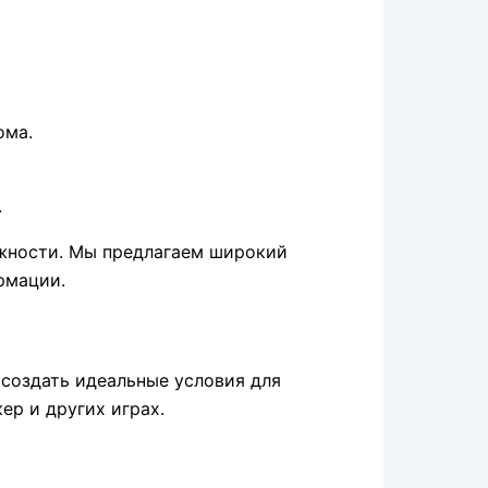
ома.
.
ожности. Мы предлагаем широкий
рмации.
 создать идеальные условия для
ер и других играх.