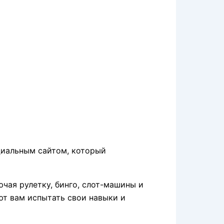
иальным сайтом, который
ючая рулетку, бинго, слот-машины и
ют вам испытать свои навыки и