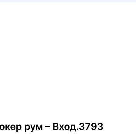
покер рум – Вход.3793