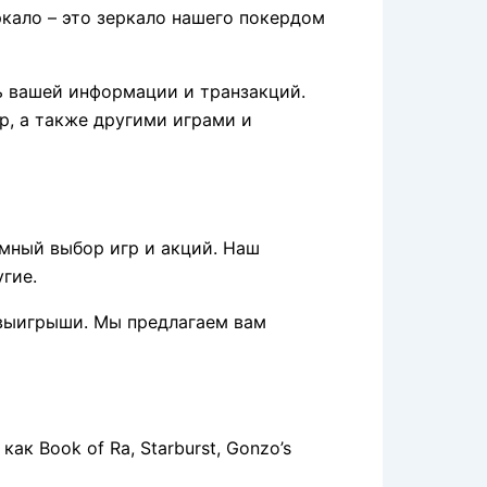
ркало – это зеркало нашего покердом
ь вашей информации и транзакций.
р, а также другими играми и
омный выбор игр и акций. Наш
угие.
 выигрыши. Мы предлагаем вам
к Book of Ra, Starburst, Gonzo’s