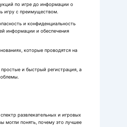
рукций по игре до информации о
ть игру с преимуществом.
зопасность и конфиденциальность
шей информации и обеспечения
нованиях, которые проводятся на
 простые и быстрый регистрация, а
роблемы.
 спектр развлекательных и игровых
ы могли понять, почему это лучшее