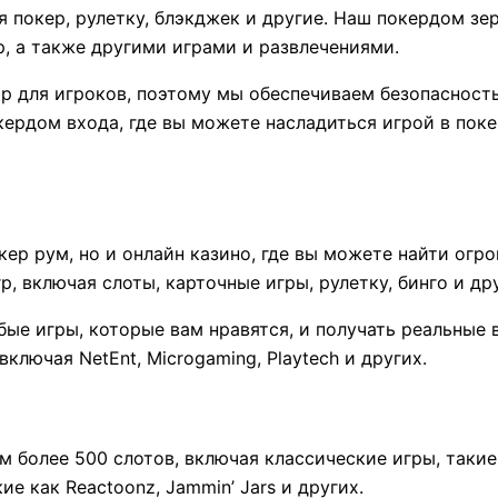
 покер, рулетку, блэкджек и другие. Наш покердом зе
р, а также другими играми и развлечениями.
ор для игроков, поэтому мы обеспечиваем безопасност
кердом входа, где вы можете насладиться игрой в поке
ер рум, но и онлайн казино, где вы можете найти огр
, включая слоты, карточные игры, рулетку, бинго и др
ые игры, которые вам нравятся, и получать реальные
ключая NetEnt, Microgaming, Playtech и других.
более 500 слотов, включая классические игры, такие ка
ие как Reactoonz, Jammin’ Jars и других.