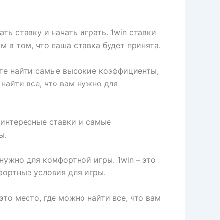
ть ставку и начать играть. 1win ставки
м в том, что ваша ставка будет принята.
ете найти самые высокие коэффициенты,
найти все, что вам нужно для
 интересные ставки и самые
ы.
нужно для комфортной игры. 1win – это
фортные условия для игры.
это место, где можно найти все, что вам