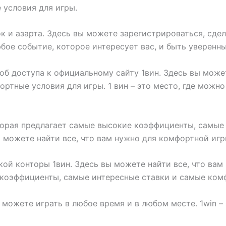
 условия для игры.
к и азарта. Здесь вы можете зарегистрироваться, сдела
бое событие, которое интересует вас, и быть уверенны
соб доступа к официальному сайту 1вин. Здесь вы мож
тные условия для игры. 1 вин – это место, где можно 
оторая предлагает самые высокие коэффициенты, самые
 можете найти все, что вам нужно для комфортной игр
ой конторы 1вин. Здесь вы можете найти все, что вам 
 коэффициенты, самые интересные ставки и самые ком
можете играть в любое время и в любом месте. 1win – 