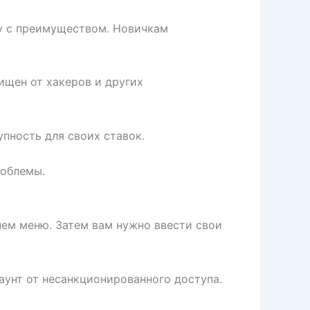
ру с преимуществом. Новичкам
ищен от хакеров и других
упность для своих ставок.
роблемы.
нем меню. Затем вам нужно ввести свои
аунт от несанкционированного доступа.