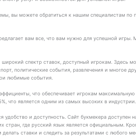
лемы, вы можете обратиться к нашим специалистам по 
редлагает вам все, что вам нужно для успешной игры. 
о широкий спектр ставок, доступный игрокам. Здесь м
спорт, политические события, развлечения и многое др
свои любимые события.
оэффициенты, что обеспечивает игрокам максимальную 
5%, что является одним из самых высоких в индустрии.
 удобство и доступность. Сайт букмекера доступен на
их стран, где русский язык является официальным. Кро
 делать ставки и следить за результатами с любого ме