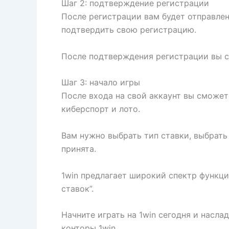
Шаг 2: подтверждение регистрации
После регистрации вам будет отправлен
подтвердить свою регистрацию.
После подтверждения регистрации вы см
Шаг 3: начало игры
После входа на свой аккаунт вы сможет
киберспорт и лото.
Вам нужно выбрать тип ставки, выбрать
принята.
1win предлагает широкий спектр функц
ставок”.
Начните играть на 1win сегодня и насл
конторы 1win.