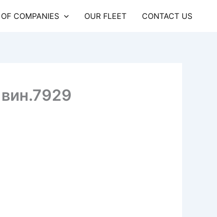
 OF COMPANIES
OUR FLEET
CONTACT US
1вин.7929