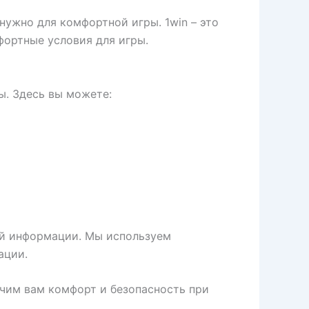
нужно для комфортной игры. 1win – это
фортные условия для игры.
ы. Здесь вы можете:
ей информации. Мы используем
ации.
ечим вам комфорт и безопасность при