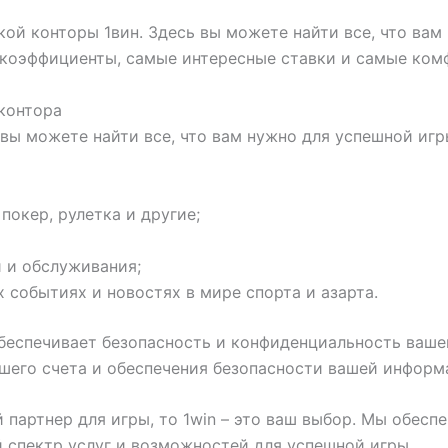
ой конторы 1вин. Здесь вы можете найти все, что вам 
 коэффициенты, самые интересные ставки и самые ком
контора
 вы можете найти все, что вам нужно для успешной игр
 покер, рулетка и другие;
 и обслуживания;
 событиях и новостях в мире спорта и азарта.
 обеспечивает безопасность и конфиденциальность ваш
шего счета и обеспечения безопасности вашей информ
партнер для игры, то 1win – это ваш выбор. Мы обесп
 спектр услуг и возможностей для успешной игры.