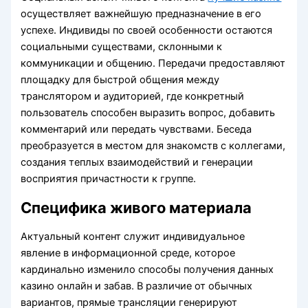
осуществляет важнейшую предназначение в его
успехе. Индивиды по своей особенности остаются
социальными существами, склонными к
коммуникации и общению. Передачи предоставляют
площадку для быстрой общения между
транслятором и аудиторией, где конкретный
пользователь способен выразить вопрос, добавить
комментарий или передать чувствами. Беседа
преобразуется в местом для знакомств с коллегами,
создания теплых взаимодействий и генерации
восприятия причастности к группе.
Специфика живого материала
Актуальный контент служит индивидуальное
явление в информационной среде, которое
кардинально изменило способы получения данных
казино онлайн и забав. В различие от обычных
вариантов, прямые трансляции генерируют