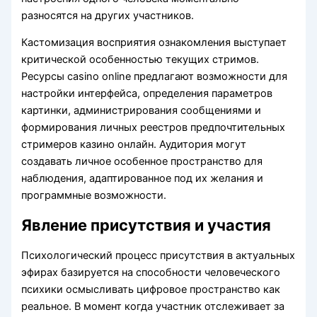
разносятся на других участников.
Кастомизация восприятия ознакомления выступает
критической особенностью текущих стримов.
Ресурсы casino online предлагают возможности для
настройки интерфейса, определения параметров
картинки, администрирования сообщениями и
формирования личных реестров предпочтительных
стримеров казино онлайн. Аудитория могут
создавать личное особенное пространство для
наблюдения, адаптированное под их желания и
программные возможности.
Явление присутствия и участия
Психологический процесс присутствия в актуальных
эфирах базируется на способности человеческого
психики осмысливать цифровое пространство как
реальное. В момент когда участник отслеживает за