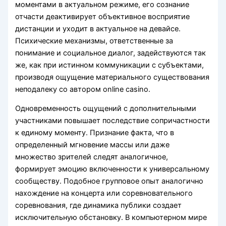
моментами в актуальном режиме, его сознание
отчасти деактивирует объективное восприятие
дистанции и уходит в актуальное на девайсе.
Психические механизмы, ответственные за
понимание и социальное диалог, задействуются так
же, как при истинном коммуникации с субъектами,
производя ощущение материального существования
неподалеку со автором online casino.
Одновременность ощущений с дополнительными
участниками повышает последствие сопричастности
к единому моменту. Признание факта, что в
определенный мгновение массы или даже
множество зрителей следят аналогичное,
формирует эмоцию включенности к универсальному
сообществу. Подобное групповое опыт аналогично
нахождение на концерта или соревновательного
соревнования, где динамика публики создает
исключительную обстановку. В компьютерном мире