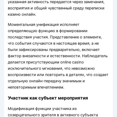
указанная активность передается через замечания,
восприятия и общий чувственный среду переписки
казино онлайн.
Моментальная унификация исполняет
определяющую функцию в формировании
последствия участия. Представление о элементе,
что события случаются в настоящее время, а не
были зафиксированы предварительно, включает
фактор внезапности и естественности. Наблюдатель
делается присутствующим online casino
исключительного мгновения, что невозможно
воспроизвести или повторить в деталях, что создает
отдельную онлайн-передачу значимым и
неповторимым впечатлением.
Участник как субъект мероприятия
Модификация функции участника из
созерцательного зрителя в активного субъекта