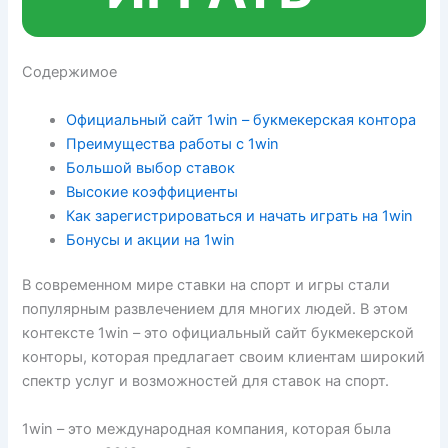
Содержимое
Официальный сайт 1win – букмекерская контора
Преимущества работы с 1win
Большой выбор ставок
Высокие коэффициенты
Как зарегистрироваться и начать играть на 1win
Бонусы и акции на 1win
В современном мире ставки на спорт и игры стали
популярным развлечением для многих людей. В этом
контексте 1win – это официальный сайт букмекерской
конторы, которая предлагает своим клиентам широкий
спектр услуг и возможностей для ставок на спорт.
1win – это международная компания, которая была