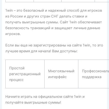
1win – это безопасный и надежный способ для игроков
из России и других стран СНГ делать ставки и
получать выигрышные суммы. Сайт 1win обеспечивает
безопасность транзакций и защищает личные данные
игроков.
Если вы еще не зарегистрированы на сайте 1win, то это
лучшее время для начала! Вам доступны:
Простой
Многоязычный
Профессионал
регистрационный
интерфейс
поддержка
процесс
Начните играть на официальном сайте 1win и
получайте выигрышные суммы!