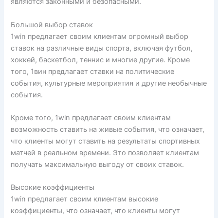
являются законными и безопасными.
Большой выбор ставок
1win предлагает своим клиентам огромный выбор
ставок на различные виды спорта, включая футбол,
хоккей, баскетбол, теннис и многие другие. Кроме
того, 1вин предлагает ставки на политические
события, культурные мероприятия и другие необычные
события.
Кроме того, 1win предлагает своим клиентам
возможность ставить на живые события, что означает,
что клиенты могут ставить на результаты спортивных
матчей в реальном времени. Это позволяет клиентам
получать максимальную выгоду от своих ставок.
Высокие коэффициенты
1win предлагает своим клиентам высокие
коэффициенты, что означает, что клиенты могут