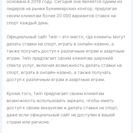
основана в 2018 году. Сегодня она является одним из
лидеров на рынке букмекерских контор, предлагая
своим клиентам более 20 000 вариантов ставок на
спорт каждый день.
Официальный сайт 1win – это место, где клиенты могут
делать ставки на спорт, играть в онлайн-казино, а
также получать доступ к различным играм и азартным
играм. 1win предлагает своим клиентам широкий
спектр услуг, включая возможность делать ставки на
спорт, играть в онлайн-казино, а также получать
доступ к различным играм и азартным играм.
Кроме того, 1win предлагает своим клиентам
возможность использовать зеркало, чтобы иметь
доступ к своим аккаунтам и делать ставки на спорт,
даже если официальный сайт не доступен в вашей
стране или регионе.