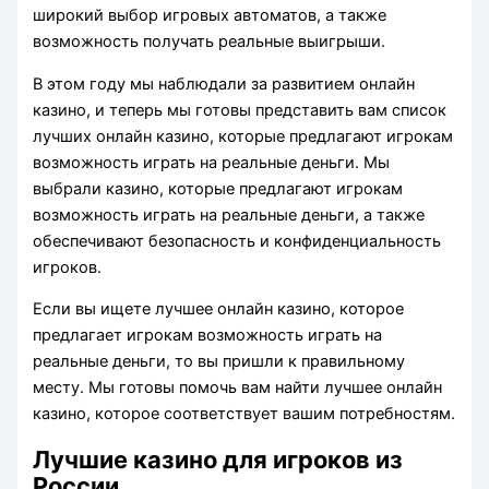
широкий выбор игровых автоматов, а также
возможность получать реальные выигрыши.
В этом году мы наблюдали за развитием онлайн
казино, и теперь мы готовы представить вам список
лучших онлайн казино, которые предлагают игрокам
возможность играть на реальные деньги. Мы
выбрали казино, которые предлагают игрокам
возможность играть на реальные деньги, а также
обеспечивают безопасность и конфиденциальность
игроков.
Если вы ищете лучшее онлайн казино, которое
предлагает игрокам возможность играть на
реальные деньги, то вы пришли к правильному
месту. Мы готовы помочь вам найти лучшее онлайн
казино, которое соответствует вашим потребностям.
Лучшие казино для игроков из
России