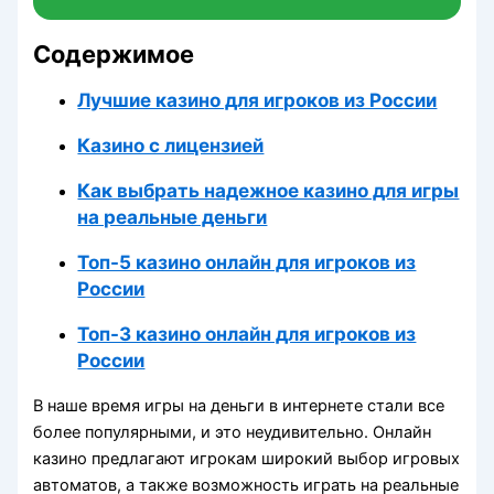
Содержимое
Лучшие казино для игроков из России
Казино с лицензией
Как выбрать надежное казино для игры
на реальные деньги
Топ-5 казино онлайн для игроков из
России
Топ-3 казино онлайн для игроков из
России
В наше время игры на деньги в интернете стали все
более популярными, и это неудивительно. Онлайн
казино предлагают игрокам широкий выбор игровых
автоматов, а также возможность играть на реальные