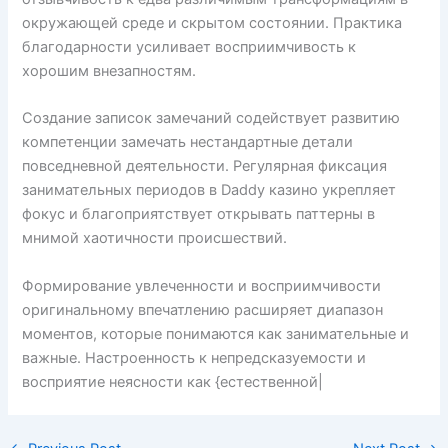
окружающей среде и скрытом состоянии. Практика
благодарности усиливает восприимчивость к
хорошим внезапностям.
Создание записок замечаний содействует развитию
компетенции замечать нестандартные детали
повседневной деятельности. Регулярная фиксация
занимательных периодов в Daddy казино укрепляет
фокус и благоприятствует открывать паттерны в
мнимой хаотичности происшествий.
Формирование увлеченности и восприимчивости
оригинальному впечатлению расширяет диапазон
моментов, которые понимаются как занимательные и
важные. Настроенность к непредсказуемости и
восприятие неясности как {естественной|