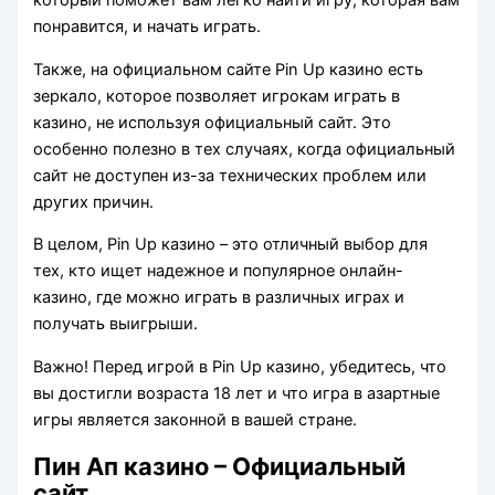
который поможет вам легко найти игру, которая вам
понравится, и начать играть.
Также, на официальном сайте Pin Up казино есть
зеркало, которое позволяет игрокам играть в
казино, не используя официальный сайт. Это
особенно полезно в тех случаях, когда официальный
сайт не доступен из-за технических проблем или
других причин.
В целом, Pin Up казино – это отличный выбор для
тех, кто ищет надежное и популярное онлайн-
казино, где можно играть в различных играх и
получать выигрыши.
Важно! Перед игрой в Pin Up казино, убедитесь, что
вы достигли возраста 18 лет и что игра в азартные
игры является законной в вашей стране.
Пин Ап казино – Официальный
сайт