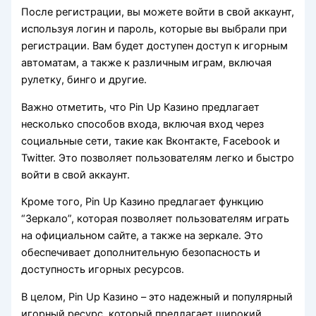
После регистрации, вы можете войти в свой аккаунт,
используя логин и пароль, которые вы выбрали при
регистрации. Вам будет доступен доступ к игорным
автоматам, а также к различным играм, включая
рулетку, бинго и другие.
Важно отметить, что Pin Up Казино предлагает
несколько способов входа, включая вход через
социальные сети, такие как Вконтакте, Facebook и
Twitter. Это позволяет пользователям легко и быстро
войти в свой аккаунт.
Кроме того, Pin Up Казино предлагает функцию
“Зеркало”, которая позволяет пользователям играть
на официальном сайте, а также на зеркале. Это
обеспечивает дополнительную безопасность и
доступность игорных ресурсов.
В целом, Pin Up Казино – это надежный и популярный
игорный ресурс, который предлагает широкий