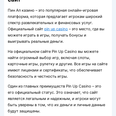
Пин Ап казино – это популярная онлайн-игровая
платформа, которая предлагает игрокам широкий
спектр развлекательных и финансовых услуг.
Официальный сайт
pin up casino
– это место, где вы
можете играть в игры, получать бонусы и
выигрывать реальные деньги.
На официальном сайте Pin Up Casino вы можете
найти огромный выбор игр, включая слоты,
карточные игры, рулетку и другие. Все игры на сайте
имеют лицензии и сертификаты, что обеспечивает
безопасность и честность игры.
Один из главных преимуществ Pin Up Casino – это
его официальный статус. Это означает, что сайт
является легальным и надежным, и игроки могут
быть уверены в том, что их деньги и личные данные
будут защищены.