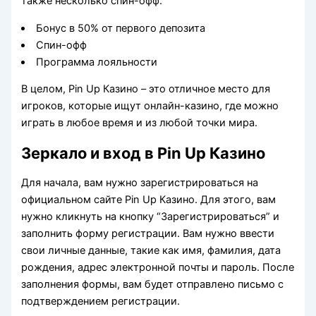
также несколько спин-офф.
Бонус в 50% от первого депозита
Спин-офф
Программа лояльности
В целом, Pin Up Казино – это отличное место для
игроков, которые ищут онлайн-казино, где можно
играть в любое время и из любой точки мира.
Зеркало и вход в Pin Up Казино
Для начала, вам нужно зарегистрироваться на
официальном сайте Pin Up Казино. Для этого, вам
нужно кликнуть на кнопку “Зарегистрироваться” и
заполнить форму регистрации. Вам нужно ввести
свои личные данные, такие как имя, фамилия, дата
рождения, адрес электронной почты и пароль. После
заполнения формы, вам будет отправлено письмо с
подтверждением регистрации.