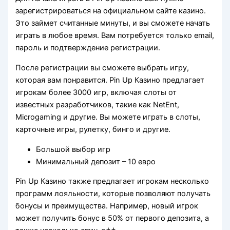
зарегистрироваться на официальном сайте казино.
Это займет считанные минуты, и вы сможете начать
играть в любое время. Вам потребуется только email,
пароль и подтверждение регистрации.
После регистрации вы сможете выбрать игру,
которая вам понравится. Pin Up Казино предлагает
игрокам более 3000 игр, включая слоты от
известных разработчиков, такие как NetEnt,
Microgaming и другие. Вы можете играть в слоты,
карточные игры, рулетку, бинго и другие.
Большой выбор игр
Минимальный депозит – 10 евро
Pin Up Казино также предлагает игрокам несколько
программ лояльности, которые позволяют получать
бонусы и преимущества. Например, новый игрок
может получить бонус в 50% от первого депозита, а