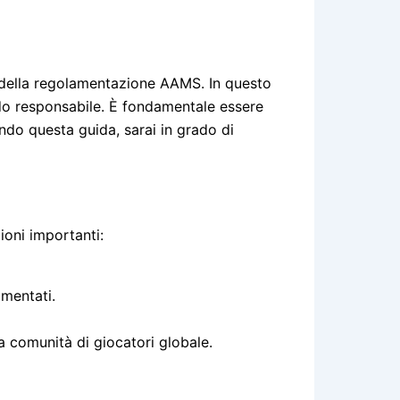
ri della regolamentazione AAMS. In questo
odo responsabile. È fondamentale essere
endo questa guida, sarai in grado di
ioni importanti:
amentati.
a comunità di giocatori globale.