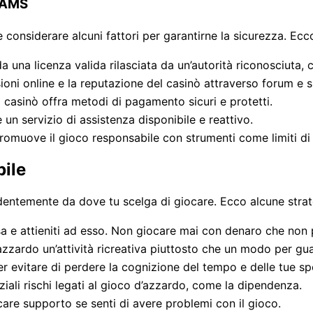
AAMS
considerare alcuni fattori per garantirne la sicurezza. Ecc
da una licenza valida rilasciata da un’autorità riconosciuta
ioni online e la reputazione del casinò attraverso forum e s
l casinò offra metodi di pagamento sicuri e protetti.
n servizio di assistenza disponibile e reattivo.
promuove il gioco responsabile con strumenti come limiti di
bile
ntemente da dove tu scelga di giocare. Ecco alcune strateg
esa e attieniti ad esso. Non giocare mai con denaro che non 
azzardo un’attività ricreativa piuttosto che un modo per g
er evitare di perdere la cognizione del tempo e delle tue sp
iali rischi legati al gioco d’azzardo, come la dipendenza.
are supporto se senti di avere problemi con il gioco.