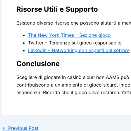
Risorse Utili e Supporto
Esistono diverse risorse che possono aiutarti a man
The New York Times – Sezione gioco
Twitter – Tendenze sul gioco responsabile
LinkedIn – Networking con esperti del settore
Conclusione
Scegliere di giocare in casinò sicuri non AAMS può 
contribuiscono a un ambiente di gioco sicuro, impost
esperienza. Ricorda che il gioco deve restare un’att
←
Previous Post