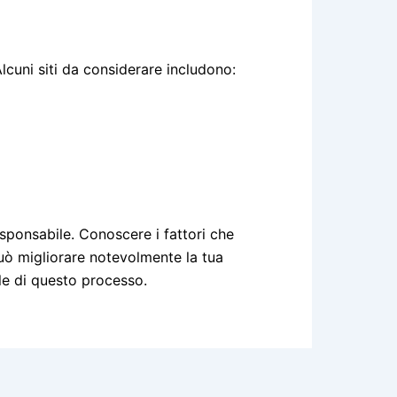
lcuni siti da considerare includono:
sponsabile. Conoscere i fattori che
può migliorare notevolmente la tua
ale di questo processo.