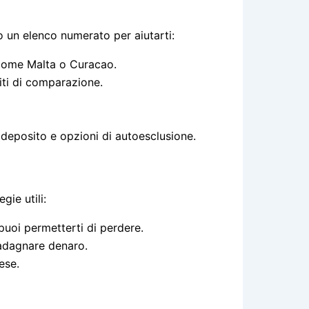
o un elenco numerato per aiutarti:
, come Malta o Curacao.
iti di comparazione.
 deposito e opzioni di autoesclusione.
ie utili:
puoi permetterti di perdere.
uadagnare denaro.
ese.