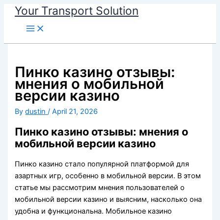
Your Transport Solution
Skip
to
content
Пинко казино отзывы:
мнения о мобильной
версии казино
By
dustin
/
April 21, 2026
Пинко казино отзывы: мнения о
мобильной версии казино
Пинко казино стало популярной платформой для
азартных игр, особенно в мобильной версии. В этом
статье мы рассмотрим мнения пользователей о
мобильной версии казино и выясним, насколько она
удобна и функциональна. Мобильное казино