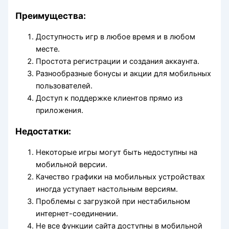
Преимущества:
Доступность игр в любое время и в любом
месте.
Простота регистрации и создания аккаунта.
Разнообразные бонусы и акции для мобильных
пользователей.
Доступ к поддержке клиентов прямо из
приложения.
Недостатки:
Некоторые игры могут быть недоступны на
мобильной версии.
Качество графики на мобильных устройствах
иногда уступает настольным версиям.
Проблемы с загрузкой при нестабильном
интернет-соединении.
Не все функции сайта доступны в мобильной