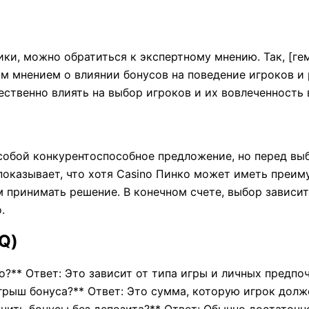
ики, можно обратиться к экспертному мнению. Так, [ге
воим мнением о влиянии бонусов на поведение игроков и
ственно влиять на выбор игроков и их вовлеченность 
 собой конкурентоспособное предложение, но перед в
показывает, что хотя Casino Пинко может иметь преи
 принимать решение. В конечном счете, выбор зависит
.
Q)
о?** Ответ: Это зависит от типа игры и личных предпо
грыш бонуса?** Ответ: Это сумма, которую игрок долж
учить бонусы без депозита?** Ответ: Обычно достаточн