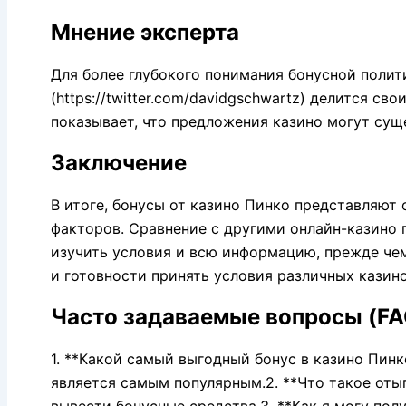
Мнение эксперта
Для более глубокого понимания бонусной полит
(https://twitter.com/davidgschwartz) делится с
показывает, что предложения казино могут суще
Заключение
В итоге, бонусы от казино Пинко представляют
факторов. Сравнение с другими онлайн-казино 
изучить условия и всю информацию, прежде чем
и готовности принять условия различных казино
Часто задаваемые вопросы (FA
1. **Какой самый выгодный бонус в казино Пинк
является самым популярным.2. **Что такое оты
вывести бонусные средства.3. **Как я могу пол