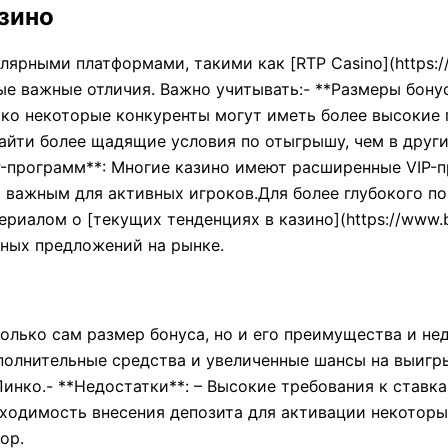
зино
рными платформами, такими как [RTP Casino](https://rt
орые важные отличия. Важно учитывать:- **Размеры бону
ко некоторые конкуренты могут иметь более высокие 
айти более щадящие условия по отыгрышу, чем в други
IP-программ**: Многие казино имеют расширенные VIP
 важным для активных игроков.Для более глубокого по
риалом о [текущих тенденциях в казино](https://www.b
ных предложений на рынке.
лько сам размер бонуса, но и его преимущества и нед
полнительные средства и увеличенные шансы на выигр
инко.- **Недостатки**: – Высокие требования к ставка
бходимость внесения депозита для активации некотор
ор.