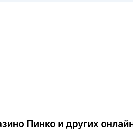
азино Пинко и других онлай