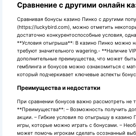
Сравнение с другими онлайн ка
Сравнивая бонусы казино Пинко с другими популя
(https://luckybird.com), можно отметить некот
достаточно конкурентоспособные условия, одна
**Условия отыгрыша**: В казино Пинко можно н
требуют значительного wagering.- **Наличие V
дополнительные преимущества, что может быть
гемблинга и бонусов можно ознакомиться с мате
который подчеркивает ключевые аспекты бонус
Преимущества и недостатки
При сравнении бонусов важно рассмотреть не то
**Преимущества**: – Возможность получить до
акции. – Гибкие условия по отыгрышу в казино П
игры, которые можно играть с бонусами. – Нео
может помочь игрокам сделать осознанный выб