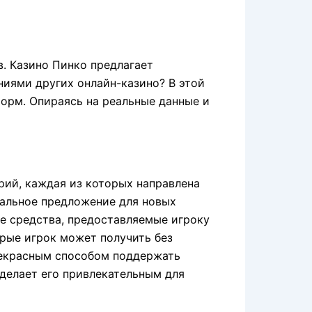
. Казино Пинко предлагает
ниями других онлайн-казино? В этой
форм. Опираясь на реальные данные и
рий, каждая из которых направлена
иальное предложение для новых
ые средства, предоставляемые игроку
орые игрок может получить без
прекрасным способом поддержать
делает его привлекательным для