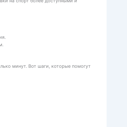
вки на спорт более доступными и
ия.
м.
лько минут. Вот шаги, которые помогут