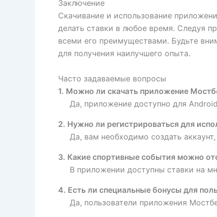
Заключение
Скачивание и использование приложени
делать ставки в любое время. Следуя 
всеми его преимуществами. Будьте вни
для получения наилучшего опыта.
Часто задаваемые вопросы
1. Можно ли скачать приложение Мостбе
Да, приложение доступно для Android 
2. Нужно ли регистрироваться для исп
Да, вам необходимо создать аккаунт,
3. Какие спортивные события можно о
В приложении доступны ставки на мн
4. Есть ли специальные бонусы для по
Да, пользователи приложения Мостбе