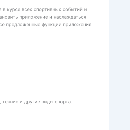
 в курсе всех спортивных событий и
тановить приложение и наслаждаться
 все предложенные функции приложения
 теннис и другие виды спорта.