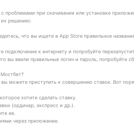
 с проблемами при скачивании или установке приложе
 их решению:
едитесь, что вы ищете в App Store правильное названи
е подключение к интернету и попробуйте перезапустит
что вы ввели правильные логин и пароль, попробуйте с
 Мостбет?
 вы можете приступить к совершению ставок. Вот поря
которое хотите сделать ставку.
вки (ординар, экспресс и др.).
те ее.
иями через приложение.