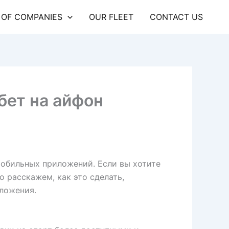
 OF COMPANIES
OUR FLEET
CONTACT US
бет на айфон
мобильных приложений. Если вы хотите
о расскажем, как это сделать,
ложения.