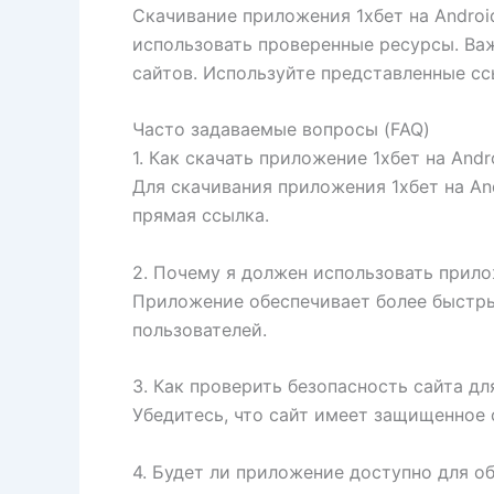
Скачивание приложения 1хбет на Andro
использовать проверенные ресурсы. Важ
сайтов. Используйте представленные сс
Часто задаваемые вопросы (FAQ)
1. Как скачать приложение 1хбет на Andr
Для скачивания приложения 1хбет на An
прямая ссылка.
2. Почему я должен использовать прил
Приложение обеспечивает более быстры
пользователей.
3. Как проверить безопасность сайта д
Убедитесь, что сайт имеет защищенное с
4. Будет ли приложение доступно для о