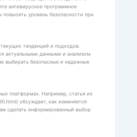
вите антивирусное программное
бы повысить уровень безопасности при
 текущих тенденций и подходов.
лится актуальными данными и анализом
как выбирать безопасные и надежные
ных платформах. Например, статья из
90.html) обсуждает, как изменяется
вам сделать информированный выбор