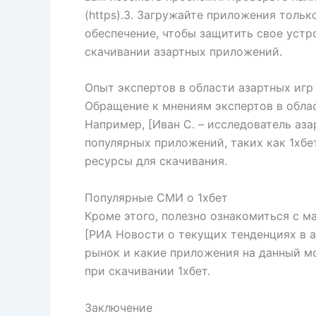
(https).3. Загружайте приложения толь
обеспечение, чтобы защитить свое устр
скачивании азартных приложений.
Опыт экспертов в области азартных игр
Обращение к мнениям экспертов в обла
Например, [Иван С. – исследователь аза
популярных приложений, таких как 1хбе
ресурсы для скачивания.
Популярные СМИ о 1хбет
Кроме этого, полезно ознакомиться с м
[РИА Новости о текущих тенденциях в аз
рынок и какие приложения на данный м
при скачивании 1хбет.
Заключение