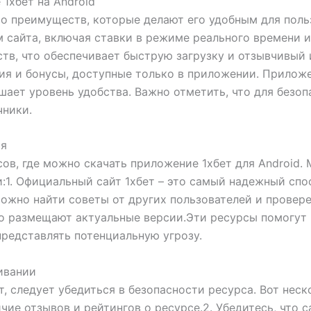
1хбет на Android
о преимуществ, которые делают его удобным для польз
 сайта, включая ставки в режиме реального времени и
в, что обеспечивает быструю загрузку и отзывчивый и
я и бонусы, доступные только в приложении. Приложе
шает уровень удобства. Важно отметить, что для безо
чники.
ия
в, где можно скачать приложение 1хбет для Android.
:1. Официальный сайт 1хбет – это самый надежный спо
можно найти советы от других пользователей и прове
асто размещают актуальные версии.Эти ресурсы помогут
редставлять потенциальную угрозу.
ивании
т, следует убедиться в безопасности ресурса. Вот нес
ичие отзывов и рейтингов о ресурсе.2. Убедитесь, что