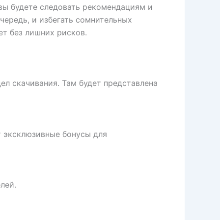
вы будете следовать рекомендациям и
чередь, и избегать сомнительных
ет без лишних рисков.
дел скачивания. Там будет представлена
т эксклюзивные бонусы для
лей.