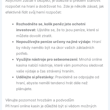
Abychom zůstali v bezpečí, je důležité si předem stanovit
rozpočet na hraní a dodržovat ho. Zde je několik zásad, jak
efektivně řídit svůj herní rozpočet:
Rozhodněte se, kolik peněz jste ochotni
investovat:
Ujistěte se, že to jsou peníze, které si
můžete dovolit ztratit.
Nepoužívejte peníze určeny na jiné výdaje:
Hraní
by nikdy nemělo být na úkor vašich základních
potřeb.
Využijte nástroje pro sebeomezení:
Mnohá online
kasina nabízí nástroje, které vám pomohou sledovat
vaše výdaje a čas strávený hraním.
Udělejte si přestávky:
Pravidelně se odpojujte od
hraní, abyste neměli tendenci hrát déle než
plánujete.
Věnujte pozornost hrozbám a podvodům
Při hraní online kasin je důležité být si vědom možných