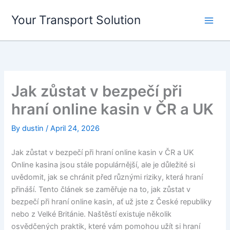
Skip
Your Transport Solution
to
content
Jak zůstat v bezpečí při
hraní online kasin v ČR a UK
By
dustin
/
April 24, 2026
Jak zůstat v bezpečí při hraní online kasin v ČR a UK
Online kasina jsou stále populárnější, ale je důležité si
uvědomit, jak se chránit před různými riziky, která hraní
přináší. Tento článek se zaměřuje na to, jak zůstat v
bezpečí při hraní online kasin, ať už jste z České republiky
nebo z Velké Británie. Naštěstí existuje několik
osvědčených praktik, které vám pomohou užít si hraní