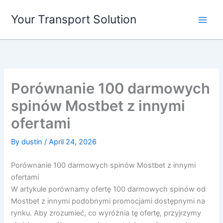
Skip
Your Transport Solution
to
content
Porównanie 100 darmowych
spinów Mostbet z innymi
ofertami
By
dustin
/
April 24, 2026
Porównanie 100 darmowych spinów Mostbet z innymi
ofertami
W artykule porównamy ofertę 100 darmowych spinów od
Mostbet z innymi podobnymi promocjami dostępnymi na
rynku. Aby zrozumieć, co wyróżnia tę ofertę, przyjrzymy