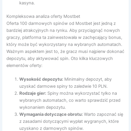
kasyna.
Kompleksowa analiza oferty Mostbet
Oferta 100 darmowych spinów od Mostbet jest jedną z
bardziej atrakcyjnych na rynku. Aby przyciągnąć nowych
graczy, platforma ta zainwestowała w zachęcający bonus,
który może być wykorzystany na wybranych automatach.
Ważnym aspektem jest to, że gracz musi najpierw dokonać
depozytu, aby aktywować spin. Oto kilka kluczowych
elementów oferty:
Wysokość depozytu:
Minimalny depozyt, aby
uzyskać darmowe spiny to zaledwie 10 PLN.
Rodzaje gier:
Spiny można wykorzystać tylko na
wybranych automatach, co warto sprawdzić przed
wykonaniem depozytu.
Wymagania dotyczące obrotu:
Warto zapoznać się
z zasadami dotyczącymi wypłat wygranych, które
uzyskano z darmowych spinów.