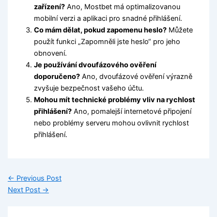
zařízení?
Ano, Mostbet má optimalizovanou
mobilní verzi a aplikaci pro snadné přihlášení.
Co mám dělat, pokud zapomenu heslo?
Můžete
použít funkci „Zapomněli jste heslo“ pro jeho
obnovení.
Je používání dvoufázového ověření
doporučeno?
Ano, dvoufázové ověření výrazně
zvyšuje bezpečnost vašeho účtu.
Mohou mít technické problémy vliv na rychlost
přihlášení?
Ano, pomalejší internetové připojení
nebo problémy serveru mohou ovlivnit rychlost
přihlášení.
←
Previous Post
Next Post
→