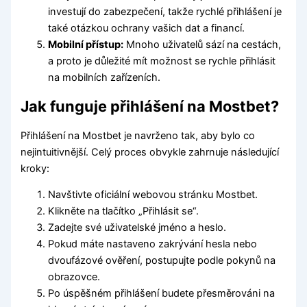
investují do zabezpečení, takže rychlé přihlášení je
také otázkou ochrany vašich dat a financí.
Mobilní přístup:
Mnoho uživatelů sází na cestách,
a proto je důležité mít možnost se rychle přihlásit
na mobilních zařízeních.
Jak funguje přihlášení na Mostbet?
Přihlášení na Mostbet je navrženo tak, aby bylo co
nejintuitivnější. Celý proces obvykle zahrnuje následující
kroky:
Navštivte oficiální webovou stránku Mostbet.
Klikněte na tlačítko „Přihlásit se“.
Zadejte své uživatelské jméno a heslo.
Pokud máte nastaveno zakrývání hesla nebo
dvoufázové ověření, postupujte podle pokynů na
obrazovce.
Po úspěšném přihlášení budete přesměrováni na