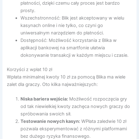
płatności, dzięki czemu cały proces jest bardzo
prosty.
Wszechstronność: Blik jest akceptowany w wielu
kasynach online i nie tylko, co czyni go
uniwersalnym narzędziem do płatności.
Dostępność: Możliwość korzystania z Blika w
aplikacji bankowej na smartfonie ułatwia
dokonywanie transakcji w każdym miejscu i czasie.
Korzyści z wpłat 10 zł
Wpłata minimalnej kwoty 10 zł za pomocą Blika ma wiele
zalet dla graczy. Oto kilka najważniejszych:
Niska bariera wejścia:
Możliwość rozpoczęcia gry
od tak niewielkiej kwoty zachęca nowych graczy do
spróbowania swoich sił.
Testowanie nowych kasyn:
WPłata zaledwie 10 zł
pozwala eksperymentować z różnymi platformami
bez dużego ryzyka finansowego.