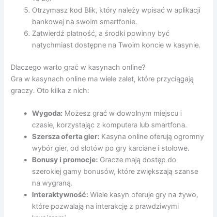
Otrzymasz kod Blik, który należy wpisać w aplikacji
bankowej na swoim smartfonie.
Zatwierdź płatność, a środki powinny być
natychmiast dostępne na Twoim koncie w kasynie.
Dlaczego warto grać w kasynach online?
Gra w kasynach online ma wiele zalet, które przyciągają
graczy. Oto kilka z nich:
Wygoda:
Możesz grać w dowolnym miejscu i
czasie, korzystając z komputera lub smartfona.
Szersza oferta gier:
Kasyna online oferują ogromny
wybór gier, od slotów po gry karciane i stołowe.
Bonusy i promocje:
Gracze mają dostęp do
szerokiej gamy bonusów, które zwiększają szanse
na wygraną.
Interaktywność:
Wiele kasyn oferuje gry na żywo,
które pozwalają na interakcję z prawdziwymi