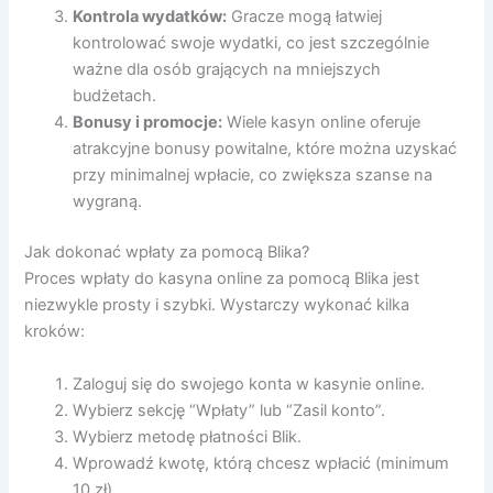
Kontrola wydatków:
Gracze mogą łatwiej
kontrolować swoje wydatki, co jest szczególnie
ważne dla osób grających na mniejszych
budżetach.
Bonusy i promocje:
Wiele kasyn online oferuje
atrakcyjne bonusy powitalne, które można uzyskać
przy minimalnej wpłacie, co zwiększa szanse na
wygraną.
Jak dokonać wpłaty za pomocą Blika?
Proces wpłaty do kasyna online za pomocą Blika jest
niezwykle prosty i szybki. Wystarczy wykonać kilka
kroków:
Zaloguj się do swojego konta w kasynie online.
Wybierz sekcję “Wpłaty” lub “Zasil konto”.
Wybierz metodę płatności Blik.
Wprowadź kwotę, którą chcesz wpłacić (minimum
10 zł).