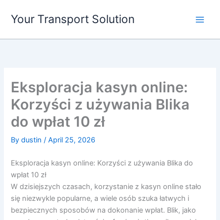
Skip
Your Transport Solution
to
content
Eksploracja kasyn online:
Korzyści z używania Blika
do wpłat 10 zł
By
dustin
/
April 25, 2026
Eksploracja kasyn online: Korzyści z używania Blika do
wpłat 10 zł
W dzisiejszych czasach, korzystanie z kasyn online stało
się niezwykle popularne, a wiele osób szuka łatwych i
bezpiecznych sposobów na dokonanie wpłat. Blik, jako