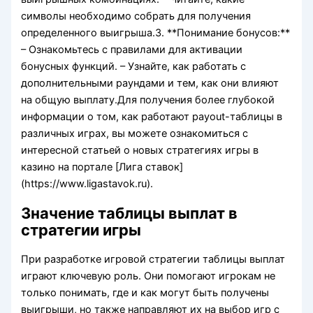
символы необходимо собрать для получения
определенного выигрыша.3. **Понимание бонусов:**
– Ознакомьтесь с правилами для активации
бонусных функций. – Узнайте, как работать с
дополнительными раундами и тем, как они влияют
на общую выплату.Для получения более глубокой
информации о том, как работают payout-таблицы в
различных играх, вы можете ознакомиться с
интересной статьей о новых стратегиях игры в
казино на портале [Лига ставок]
(https://www.ligastavok.ru).
Значение таблицы выплат в
стратегии игры
При разработке игровой стратегии таблицы выплат
играют ключевую роль. Они помогают игрокам не
только понимать, где и как могут быть получены
выигрыши, но также направляют их на выбор игр с