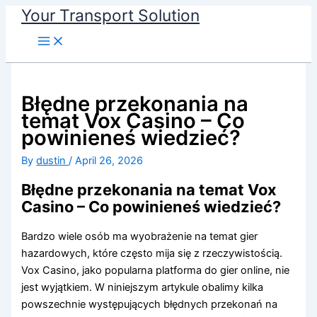
Your Transport Solution
Skip
to
content
Błędne przekonania na
temat Vox Casino – Co
powinieneś wiedzieć?
By
dustin
/
April 26, 2026
Błędne przekonania na temat Vox
Casino – Co powinieneś wiedzieć?
Bardzo wiele osób ma wyobrażenie na temat gier
hazardowych, które często mija się z rzeczywistością.
Vox Casino, jako popularna platforma do gier online, nie
jest wyjątkiem. W niniejszym artykule obalimy kilka
powszechnie występujących błędnych przekonań na