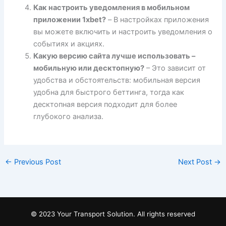
Как настроить уведомления в мобильном
приложении 1xbet?
– В настройках приложения
вы можете включить и настроить уведомления о
событиях и акциях.
Какую версию сайта лучше использовать –
мобильную или десктопную?
– Это зависит от
удобства и обстоятельств: мобильная версия
удобна для быстрого беттинга, тогда как
десктопная версия подходит для более
глубокого анализа.
←
Previous Post
Next Post
→
© 2023 Your Transport Solution. All rights reserved