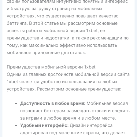
своим пользователям интуитивно понятный интерфейс
и быструю загрузку страниц на мобильных
устройствах, что существенно повышает качество
беттинга. В этой статье мы рассмотрим основные
аспекты работы мобильной версии 1xbet, ее
преимущества и недостатки, а также рекомендации по
тому, как максимально эффективно использовать
мобильное приложение для ставок.
Преимущества мобильной версии 1xbet
Одним из главных достоинств мобильной версии сайта
1xbet является удобство использования на любых
устройствах. Рассмотрим основные преимущества:
Доступность в любое время:
Мобильная версия
позволяет беттерам размещать ставки и следить
за играми в любое время и в любом месте.
Удобный интерфейс:
Дизайн интерфейса
адаптирован под маленькие экраны, что делает