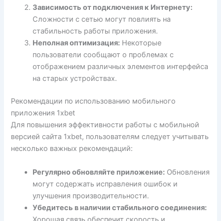
Зависимость от подключения к Интернету:
Сложности с сетью могут повлиять на
стабильность работы приложения.
Неполная оптимизация:
Некоторые
пользователи сообщают о проблемах с
отображением различных элементов интерфейса
на старых устройствах.
Рекомендации по использованию мобильного
приложения 1xbet
Для повышения эффективности работы с мобильной
версией сайта 1xbet, пользователям следует учитывать
несколько важных рекомендаций:
Регулярно обновляйте приложение:
Обновления
могут содержать исправления ошибок и
улучшения производительности.
Убедитесь в наличии стабильного соединения:
Хорошая связь обеспечит скорость и