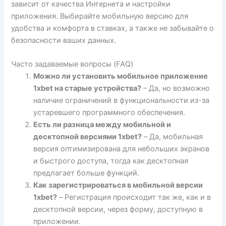
зависит от качества Интернета и настройки
приложения. Выбирайте мобильную версию для
удобства и комфорта в ставках, а также не забывайте о
безопасности ваших данных.
Часто задаваемые вопросы (FAQ)
Можно ли установить мобильное приложение
1xbet на старые устройства?
– Да, но возможно
наличие ограничений в функциональности из-за
устаревшего программного обеспечения.
Есть ли разница между мобильной и
десктопной версиями 1xbet?
– Да, мобильная
версия оптимизирована для небольших экранов
и быстрого доступа, тогда как десктопная
предлагает больше функций.
Как зарегистрироваться в мобильной версии
1xbet?
– Регистрация происходит так же, как и в
десктопной версии, через форму, доступную в
приложении.