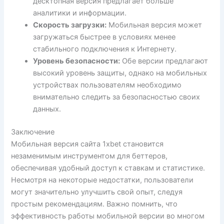
десктопная версия предлагает больше
аналитики и информации.
Скорость загрузки:
Мобильная версия может
загружаться быстрее в условиях менее
стабильного подключения к Интернету.
Уровень безопасности:
Обе версии предлагают
высокий уровень защиты, однако на мобильных
устройствах пользователям необходимо
внимательно следить за безопасностью своих
данных.
Заключение
Мобильная версия сайта 1xbet становится
незаменимым инструментом для беттеров,
обеспечивая удобный доступ к ставкам и статистике.
Несмотря на некоторые недостатки, пользователи
могут значительно улучшить свой опыт, следуя
простым рекомендациям. Важно помнить, что
эффективность работы мобильной версии во многом