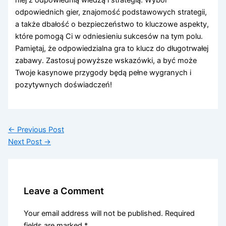
odpowiednich gier, znajomość podstawowych strategii,
a także dbałość o bezpieczeństwo to kluczowe aspekty,
które pomogą Ci w odniesieniu sukcesów na tym polu.
Pamiętaj, że odpowiedzialna gra to klucz do długotrwałej
zabawy. Zastosuj powyższe wskazówki, a być może
Twoje kasynowe przygody będą pełne wygranych i
pozytywnych doświadczeń!
←
Previous Post
Next Post
→
Leave a Comment
Your email address will not be published.
Required
fields are marked
*