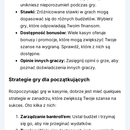
unikniesz nieporozumień podczas gry.
Stawki:
Zróżnicowane stawki w grach mogą
dopasować się do różnych budżetów. Wybierz
gry, które odpowiadają Twoim finansom.
Dostępność bonusów:
Wiele kasyn oferuje
bonusy i promocje, które mogą zwiększyć Twoje
szanse na wygraną. Sprawdź, które z nich są
dostępne.
Opinie innych graczy:
Zasięgnij opinii o grze, aby
poznać doświadczenia innych graczy.
Strategie gry dla początkujących
Rozpoczynając grę w kasynie, dobrze jest mieć quelques
strategie w zanadrzu, które zwiększą Twoje szanse na
sukces. Oto kilka z nich:
Zarządzanie bankroll’em:
Ustal budżet i trzymaj
się go, aby nie przeginać wydatków.