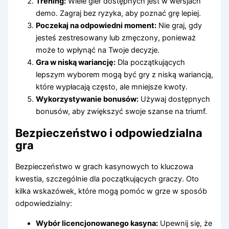
Trening:
Wiele gier dostępnych jest w wersjach
demo. Zagraj bez ryzyka, aby poznać grę lepiej.
Poczekaj na odpowiedni moment:
Nie graj, gdy
jesteś zestresowany lub zmęczony, ponieważ
może to wpłynąć na Twoje decyzje.
Gra w niską wariancję:
Dla początkujących
lepszym wyborem mogą być gry z niską wariancją,
które wypłacają często, ale mniejsze kwoty.
Wykorzystywanie bonusów:
Używaj dostępnych
bonusów, aby zwiększyć swoje szanse na triumf.
Bezpieczeństwo i odpowiedzialna
gra
Bezpieczeństwo w grach kasynowych to kluczowa
kwestia, szczególnie dla początkujących graczy. Oto
kilka wskazówek, które mogą pomóc w grze w sposób
odpowiedzialny:
Wybór licencjonowanego kasyna:
Upewnij się, że