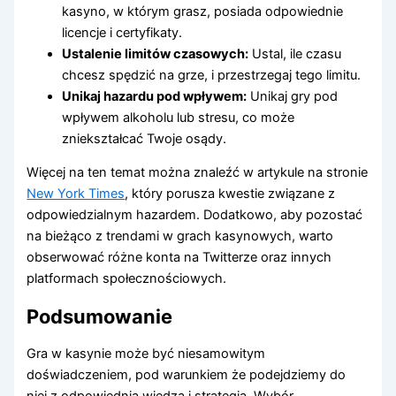
kasyno, w którym grasz, posiada odpowiednie
licencje i certyfikaty.
Ustalenie limitów czasowych:
Ustal, ile czasu
chcesz spędzić na grze, i przestrzegaj tego limitu.
Unikaj hazardu pod wpływem:
Unikaj gry pod
wpływem alkoholu lub stresu, co może
zniekształcać Twoje osądy.
Więcej na ten temat można znaleźć w artykule na stronie
New York Times
, który porusza kwestie związane z
odpowiedzialnym hazardem. Dodatkowo, aby pozostać
na bieżąco z trendami w grach kasynowych, warto
obserwować różne konta na Twitterze oraz innych
platformach społecznościowych.
Podsumowanie
Gra w kasynie może być niesamowitym
doświadczeniem, pod warunkiem że podejdziemy do
niej z odpowiednią wiedzą i strategią. Wybór