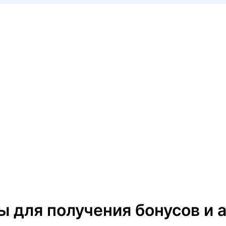
ы для получения бонусов и 