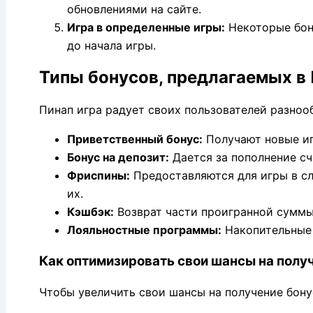
обновлениями на сайте.
Игра в определенные игры:
Некоторые бону
до начала игры.
Типы бонусов, предлагаемых в 
Пинап игра радует своих пользователей разноо
Приветственный бонус:
Получают новые иг
Бонус на депозит:
Дается за пополнение сч
Фриспины:
Предоставляются для игры в сл
их.
Кэшбэк:
Возврат части проигранной суммы 
Лояльностные программы:
Накопительные 
Как оптимизировать свои шансы на полу
Чтобы увеличить свои шансы на получение бону