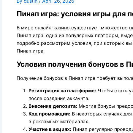
By
dustin
/
April 26, 2026
Пинап игра: условия игры для 
В мире онлайн-казино существует множество пл
Пинап игра, одна из популярных платформ, выд
подробно рассмотрим условия, при которых вы
Пинап игра.
Условия получения бонусов в П
Получение бонусов в Пинап игре требует выпол
Регистрация на платформе:
Чтобы стать у
после создания аккаунта.
Внесение депозита:
Многие бонусы предост
Код промоакции:
В некоторых случаях для
в рекламных материалах.
Участие в акциях:
Пинап регулярно проводи