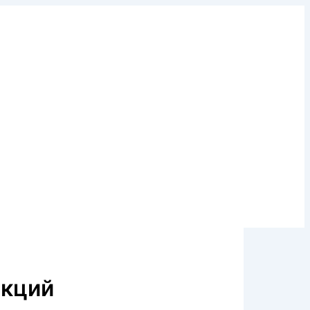
акций