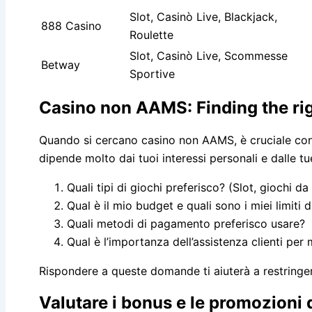
Slot, Casinò Live, Blackjack,
888 Casino
Roulette
Slot, Casinò Live, Scommesse
Betway
Sportive
Casino non AAMS: Finding the ri
Quando si cercano casino non AAMS, è cruciale consi
dipende molto dai tuoi interessi personali e dalle 
Quali tipi di giochi preferisco? (Slot, giochi da
Qual è il mio budget e quali sono i miei limit
Quali metodi di pagamento preferisco usare?
Qual è l’importanza dell’assistenza clienti per
Rispondere a queste domande ti aiuterà a restringere
Valutare i bonus e le promozion