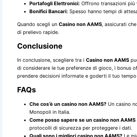
Portafogli Elettronici:
Offrono transazioni più v
Bonifici Bancari:
Spesso hanno tempi di attesa 
Quando scegli un
Casino non AAMS
, assicurati ch
di prelievo rapide.
Conclusione
In conclusione, scegliere tra i
Casino non AAMS
può
di considerare le tue preferenze di gioco, i bonus o
prendere decisioni informate e goderti il tuo tempo
FAQs
Che cos’è un casino non AAMS?
Un casino no
Monopoli in Italia.
Come posso sapere se un casino non AAMS 
protocolli di sicurezza per proteggere i dati.
Quali sono i migliori casino non AAMS?
Le mig