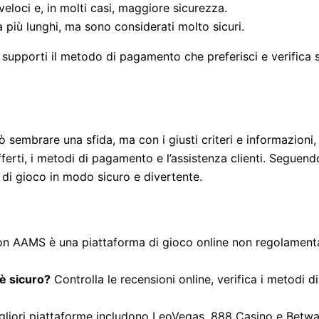
eloci e, in molti casi, maggiore sicurezza.
più lunghi, ma sono considerati molto sicuri.
e supporti il metodo di pagamento che preferisci e verifica 
 sembrare una sfida, ma con i giusti criteri e informazioni, 
fferti, i metodi di pagamento e l’assistenza clienti. Seguend
 di gioco in modo sicuro e divertente.
n AAMS è una piattaforma di gioco online non regolamentat
è sicuro?
Controlla le recensioni online, verifica i metodi d
liori piattaforme includono LeoVegas, 888 Casino e Betway