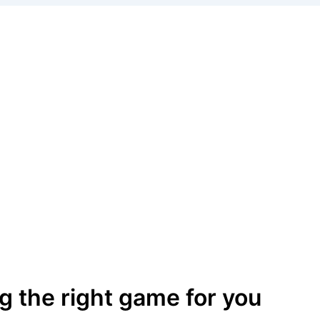
 the right game for you