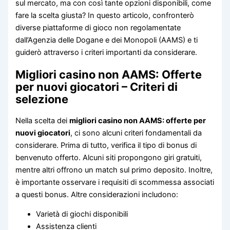
sul mercato, ma con così tante opzioni disponibili, come
fare la scelta giusta? In questo articolo, confronterò
diverse piattaforme di gioco non regolamentate
dall’Agenzia delle Dogane e dei Monopoli (AAMS) e ti
guiderò attraverso i criteri importanti da considerare.
Migliori casino non AAMS: Offerte
per nuovi giocatori – Criteri di
selezione
Nella scelta dei
migliori casino non AAMS: offerte per
nuovi giocatori
, ci sono alcuni criteri fondamentali da
considerare. Prima di tutto, verifica il tipo di bonus di
benvenuto offerto. Alcuni siti propongono giri gratuiti,
mentre altri offrono un match sul primo deposito. Inoltre,
è importante osservare i requisiti di scommessa associati
a questi bonus. Altre considerazioni includono:
Varietà di giochi disponibili
Assistenza clienti