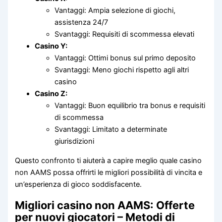
Vantaggi: Ampia selezione di giochi,
assistenza 24/7
Svantaggi: Requisiti di scommessa elevati
Casino Y:
Vantaggi: Ottimi bonus sul primo deposito
Svantaggi: Meno giochi rispetto agli altri
casino
Casino Z:
Vantaggi: Buon equilibrio tra bonus e requisiti
di scommessa
Svantaggi: Limitato a determinate
giurisdizioni
Questo confronto ti aiuterà a capire meglio quale casino
non AAMS possa offrirti le migliori possibilità di vincita e
un’esperienza di gioco soddisfacente.
Migliori casino non AAMS: Offerte
per nuovi giocatori – Metodi di