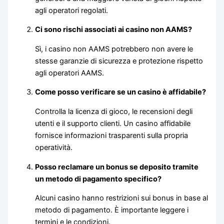
agli operatori regolati.
Ci sono rischi associati ai casino non AAMS?
Sì, i casino non AAMS potrebbero non avere le
stesse garanzie di sicurezza e protezione rispetto
agli operatori AAMS.
Come posso verificare se un casino è affidabile?
Controlla la licenza di gioco, le recensioni degli
utenti e il supporto clienti. Un casino affidabile
fornisce informazioni trasparenti sulla propria
operatività.
Posso reclamare un bonus se deposito tramite
un metodo di pagamento specifico?
Alcuni casino hanno restrizioni sui bonus in base al
metodo di pagamento. È importante leggere i
termini e le condizioni.