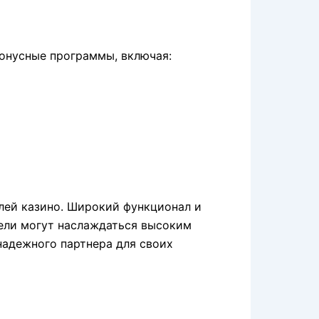
бонусные программы, включая:
елей казино. Широкий функционал и
ели могут наслаждаться высоким
надежного партнера для своих