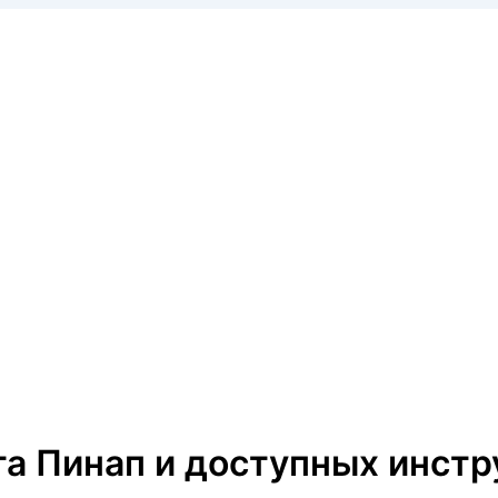
а Пинап и доступных инстр