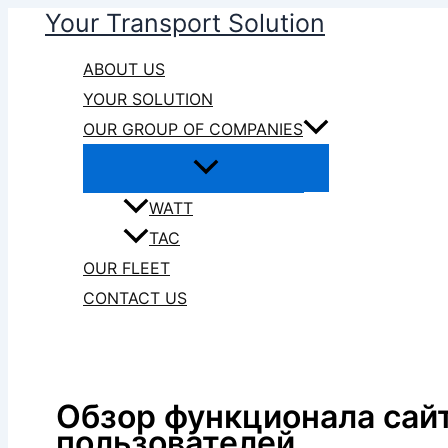
Your Transport Solution
Skip
to
ABOUT US
content
YOUR SOLUTION
OUR GROUP OF COMPANIES
WATT
TAC
OUR FLEET
CONTACT US
Обзор функционала сайт
пользователей