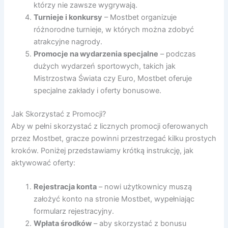
którzy nie zawsze wygrywają.
Turnieje i konkursy
– Mostbet organizuje
różnorodne turnieje, w których można zdobyć
atrakcyjne nagrody.
Promocje na wydarzenia specjalne
– podczas
dużych wydarzeń sportowych, takich jak
Mistrzostwa Świata czy Euro, Mostbet oferuje
specjalne zakłady i oferty bonusowe.
Jak Skorzystać z Promocji?
Aby w pełni skorzystać z licznych promocji oferowanych
przez Mostbet, gracze powinni przestrzegać kilku prostych
kroków. Poniżej przedstawiamy krótką instrukcję, jak
aktywować oferty:
Rejestracja konta
– nowi użytkownicy muszą
założyć konto na stronie Mostbet, wypełniając
formularz rejestracyjny.
Wpłata środków
– aby skorzystać z bonusu