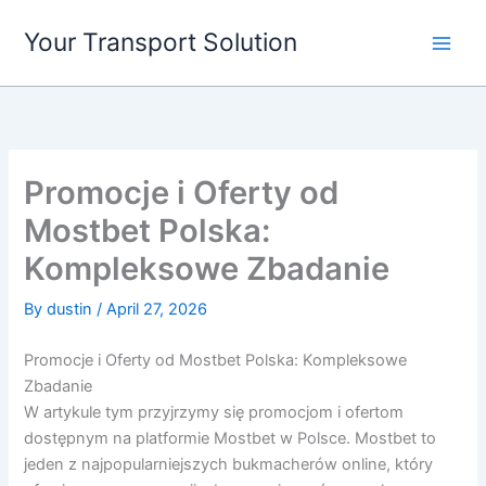
Skip
Your Transport Solution
to
content
Promocje i Oferty od
Mostbet Polska:
Kompleksowe Zbadanie
By
dustin
/
April 27, 2026
Promocje i Oferty od Mostbet Polska: Kompleksowe
Zbadanie
W artykule tym przyjrzymy się promocjom i ofertom
dostępnym na platformie Mostbet w Polsce. Mostbet to
jeden z najpopularniejszych bukmacherów online, który