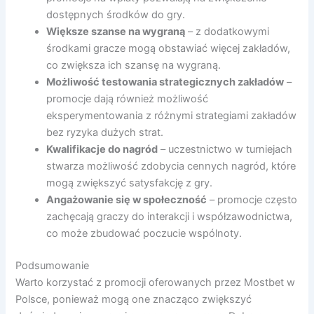
dostępnych środków do gry.
Większe szanse na wygraną
– z dodatkowymi
środkami gracze mogą obstawiać więcej zakładów,
co zwiększa ich szansę na wygraną.
Możliwość testowania strategicznych zakładów
–
promocje dają również możliwość
eksperymentowania z różnymi strategiami zakładów
bez ryzyka dużych strat.
Kwalifikacje do nagród
– uczestnictwo w turniejach
stwarza możliwość zdobycia cennych nagród, które
mogą zwiększyć satysfakcję z gry.
Angażowanie się w społeczność
– promocje często
zachęcają graczy do interakcji i współzawodnictwa,
co może zbudować poczucie wspólnoty.
Podsumowanie
Warto korzystać z promocji oferowanych przez Mostbet w
Polsce, ponieważ mogą one znacząco zwiększyć