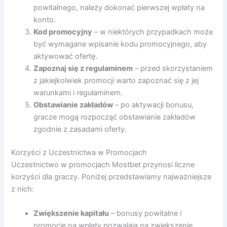
powitalnego, należy dokonać pierwszej wpłaty na
konto.
Kod promocyjny
– w niektórych przypadkach może
być wymagane wpisanie kodu promocyjnego, aby
aktywować ofertę.
Zapoznaj się z regulaminem
– przed skorzystaniem
z jakiejkolwiek promocji warto zapoznać się z jej
warunkami i regulaminem.
Obstawianie zakładów
– po aktywacji bonusu,
gracze mogą rozpocząć obstawianie zakładów
zgodnie z zasadami oferty.
Korzyści z Uczestnictwa w Promocjach
Uczestnictwo w promocjach Mostbet przynosi liczne
korzyści dla graczy. Poniżej przedstawiamy najważniejsze
z nich:
Zwiększenie kapitału
– bonusy powitalne i
promocje na wpłaty pozwalają na zwiększenie