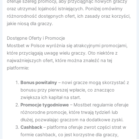
oferuje szereg promocji, aby przyciągnąć nowych graczy
oraz utrzymać lojalność istniejących. Poniżej omówimy
różnorodność dostępnych ofert, ich zasady oraz korzyści,
jakie niosą dla graczy.
Dostępne Oferty i Promocje
Mostbet w Polsce wyróżnia się atrakcyjnymi promocjami,
które przyciągają uwagę wielu graczy. Oto niektóre z
najważniejszych ofert, które można znaleźć na tej
platformie:
Bonus powitalny
– nowi gracze mogą skorzystać z
bonusu przy pierwszej wpłacie, co znacząco
zwiększa ich kapitał na start.
Promocje tygodniowe
– Mostbet regularnie oferuje
różnorodne promocje, które trwają tydzień lub
dłużej, pozwalając graczom na dodatkowe zyski.
Cashback
– platforma oferuje zwrot części strat w
formie cashback, co jest korzystne dla graczy,