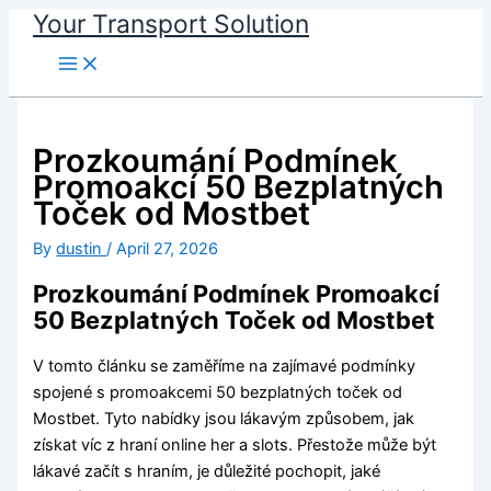
Your Transport Solution
Skip
to
content
Prozkoumání Podmínek
Promoakcí 50 Bezplatných
Toček od Mostbet
By
dustin
/
April 27, 2026
Prozkoumání Podmínek Promoakcí
50 Bezplatných Toček od Mostbet
V tomto článku se zaměříme na zajímavé podmínky
spojené s promoakcemi 50 bezplatných toček od
Mostbet. Tyto nabídky jsou lákavým způsobem, jak
získat víc z hraní online her a slots. Přestože může být
lákavé začít s hraním, je důležité pochopit, jaké