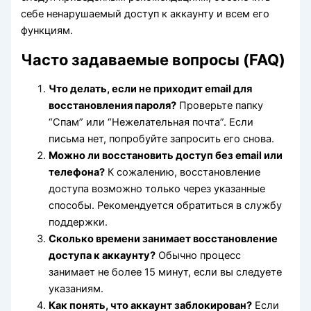
себе ненарушаемый доступ к аккаунту и всем его
функциям.
Часто задаваемые вопросы (FAQ)
Что делать, если не приходит email для
восстановления пароля?
Проверьте папку
“Спам” или “Нежелательная почта”. Если
письма нет, попробуйте запросить его снова.
Можно ли восстановить доступ без email или
телефона?
К сожалению, восстановление
доступа возможно только через указанные
способы. Рекомендуется обратиться в службу
поддержки.
Сколько времени занимает восстановление
доступа к аккаунту?
Обычно процесс
занимает не более 15 минут, если вы следуете
указаниям.
Как понять, что аккаунт заблокирован?
Если