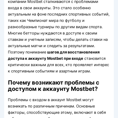
компании Mostbet сталкиваются с проблемами
входа в свои аккаунты. Это стало особенно
актуальным на фоне последних спортивных событий,
таких как Чемпионат мира по футболу и
разнообразные турниры по другим видам спорта.
Многие бетторы нуждаются в доступе к своим
ставкам и учетным записям, чтобы делать ставки на
актуальные матчи и следить за результатами.
Поэтому понимание
шагов для восстановления
доступа к аккаунту Mostbet при входе
становится
критически важным для всех, кто проявляет интерес
к спортивным событиям и азартным играм.
Почему возникают проблемы с
доступом к аккаунту Mostbet?
Проблемы с входом в аккаунт Mostbet могут
возникать по различным причинам. Основные
факторы, способствующие этому, включают в себя