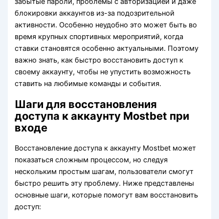
забытые пароли, проблемы с авторизацией и даже
блокировки аккаунтов из-за подозрительной
активности. Особенно неудобно это может быть во
время крупных спортивных мероприятий, когда
ставки становятся особенно актуальными. Поэтому
важно знать, как быстро восстановить доступ к
своему аккаунту, чтобы не упустить возможность
ставить на любимые команды и события.
Шаги для восстановления
доступа к аккаунту Mostbet при
входе
Восстановление доступа к аккаунту Mostbet может
показаться сложным процессом, но следуя
нескольким простым шагам, пользователи смогут
быстро решить эту проблему. Ниже представлены
основные шаги, которые помогут вам восстановить
доступ: