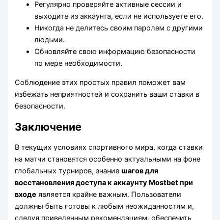
Регулярно проверяйте активные сессии и
выходите из аккаунта, если не используете его.
Никогда не делитесь своим паролем с другими
людьми.
Обновляйте свою информацию безопасности
по мере необходимости.
Соблюдение этих простых правил поможет вам
избежать неприятностей и сохранить ваши ставки в
безопасности.
Заключение
В текущих условиях спортивного мира, когда ставки
на матчи становятся особенно актуальными на фоне
глобальных турниров, знание
шагов для
восстановления доступа к аккаунту Mostbet при
входе
является крайне важным. Пользователи
должны быть готовы к любым неожиданностям и,
следуя приведенным рекомендациям, обеспечить