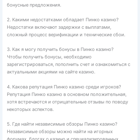
бонусные предложения.
2. Какими недостатками обладает Пинко казино?
Недостатки включают задержки с выплатами,
сложный процесс верификации и технические сбои.
3. Как я могу получить бонусы в Пинко казино?
Чтобы получить бонусы, необходимо
зарегистрироваться, пополнить счет и ознакомиться с
актуальными акциями на сайте казино.
4. Какова репутация Пинко казино среди игроков?
Репутация Пинко казино в основном положительная,
хотя встречаются и отрицательные отзывы по поводу
некоторых аспектов.
5. Где найти независимые обзоры Пинко казино?
Независимые обзоры можно найти на игорных
форумах, блогах о казино и специализированных