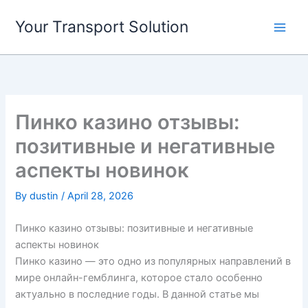
Skip
Your Transport Solution
to
content
Пинко казино отзывы:
позитивные и негативные
аспекты новинок
By
dustin
/
April 28, 2026
Пинко казино отзывы: позитивные и негативные
аспекты новинок
Пинко казино — это одно из популярных направлений в
мире онлайн-гемблинга, которое стало особенно
актуально в последние годы. В данной статье мы