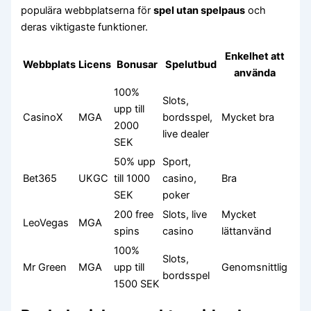
populära webbplatserna för
spel utan spelpaus
och
deras viktigaste funktioner.
Enkelhet att
Webbplats
Licens
Bonusar
Spelutbud
använda
100%
Slots,
upp till
CasinoX
MGA
bordsspel,
Mycket bra
2000
live dealer
SEK
50% upp
Sport,
Bet365
UKGC
till 1000
casino,
Bra
SEK
poker
200 free
Slots, live
Mycket
LeoVegas
MGA
spins
casino
lättanvänd
100%
Slots,
Mr Green
MGA
upp till
Genomsnittlig
bordsspel
1500 SEK