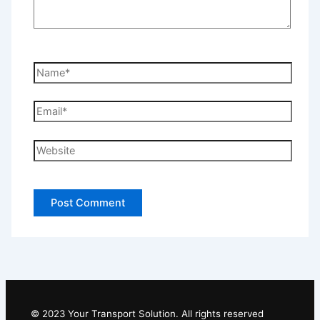
Name*
Email*
Website
© 2023 Your Transport Solution. All rights reserved