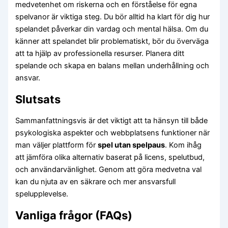
medvetenhet om riskerna och en förståelse för egna
spelvanor är viktiga steg. Du bör alltid ha klart för dig hur
spelandet påverkar din vardag och mental hälsa. Om du
känner att spelandet blir problematiskt, bör du överväga
att ta hjälp av professionella resurser. Planera ditt
spelande och skapa en balans mellan underhållning och
ansvar.
Slutsats
Sammanfattningsvis är det viktigt att ta hänsyn till både
psykologiska aspekter och webbplatsens funktioner när
man väljer plattform för
spel utan spelpaus
. Kom ihåg
att jämföra olika alternativ baserat på licens, spelutbud,
och användarvänlighet. Genom att göra medvetna val
kan du njuta av en säkrare och mer ansvarsfull
spelupplevelse.
Vanliga frågor (FAQs)