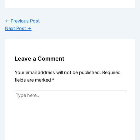
←
Previous Post
Next Post
→
Leave a Comment
Your email address will not be published.
Required
fields are marked
*
Type
here..