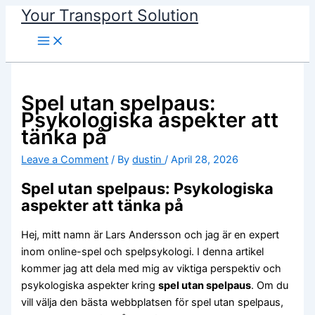
Your Transport Solution
Skip
to
content
Spel utan spelpaus:
Psykologiska aspekter att
tänka på
Leave a Comment
/ By
dustin
/
April 28, 2026
Spel utan spelpaus: Psykologiska
aspekter att tänka på
Hej, mitt namn är Lars Andersson och jag är en expert
inom online-spel och spelpsykologi. I denna artikel
kommer jag att dela med mig av viktiga perspektiv och
psykologiska aspekter kring
spel utan spelpaus
. Om du
vill välja den bästa webbplatsen för spel utan spelpaus,