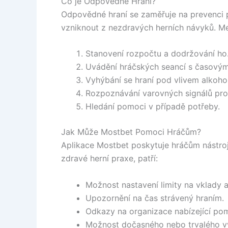
Co je Odpovědné Hraní?
Odpovědné hraní se zaměřuje na prevenci
vzniknout z nezdravých herních návyků. Mez
Stanovení rozpočtu a dodržování ho
Uvádění hráčských seancí s časovým
Vyhýbání se hraní pod vlivem alkoho
Rozpoznávání varovných signálů pro
Hledání pomoci v případě potřeby.
Jak Může Mostbet Pomoci Hráčům?
Aplikace Mostbet poskytuje hráčům nástroj
zdravé herní praxe, patří:
Možnost nastavení limity na vklady a
Upozornění na čas strávený hraním.
Odkazy na organizace nabízející po
Možnost dočasného nebo trvalého vy