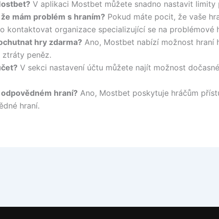
Mostbet?
V aplikaci Mostbet můžete snadno nastavit limity 
 že mám problém s hraním?
Pokud máte pocit, že vaše hr
 kontaktovat organizace specializující se na problémové h
ochutnat hry zdarma?
Ano, Mostbet nabízí možnost hraní 
 ztráty peněz.
účet?
V sekci nastavení účtu můžete najít možnost dočasn
 o odpovědném hraní?
Ano, Mostbet poskytuje hráčům příst
ědné hraní.