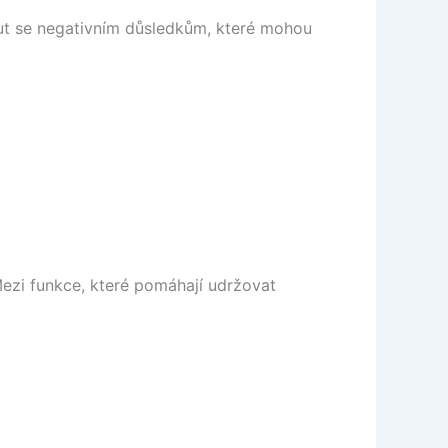
t se negativním důsledkům, které mohou
ezi funkce, které pomáhají udržovat