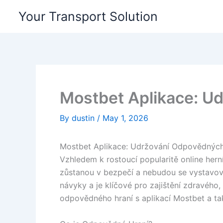
Skip
Your Transport Solution
to
content
Mostbet Aplikace: U
By
dustin
/
May 1, 2026
Mostbet Aplikace: Udržování Odpovědných
Vzhledem k rostoucí popularitě online herní
zůstanou v bezpečí a nebudou se vystavov
návyky a je klíčové pro zajištění zdravého
odpovědného hraní s aplikací Mostbet a ta