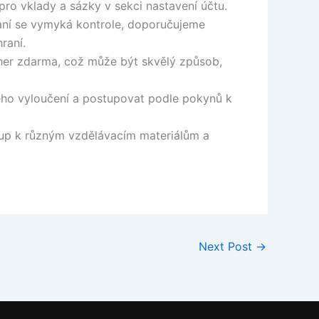
pro vklady a sázky v sekci nastavení účtu.
aní se vymyká kontrole, doporučujeme
raní.
her zdarma, což může být skvělý způsob,
ého vyloučení a postupovat podle pokynů k
up k různým vzdělávacím materiálům a
Next Post
→